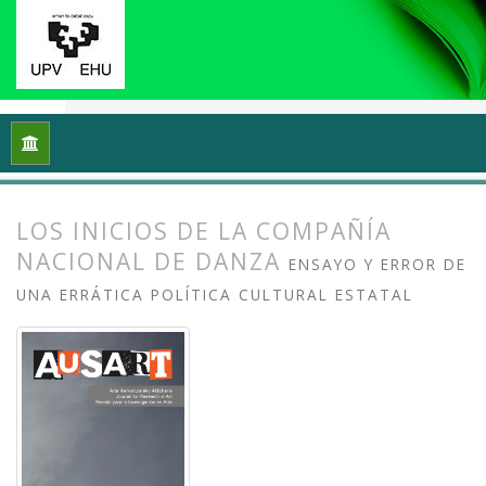
Inicio
Archivos
Vol. 7 Núm. 1 (2019): Investigación en danza (
LOS INICIOS DE LA COMPAÑÍA
NACIONAL DE DANZA
ENSAYO Y ERROR DE
UNA ERRÁTICA POLÍTICA CULTURAL ESTATAL
##plugins.themes.bootstrap3.article.
##plugins.themes.bootstrap3.article.