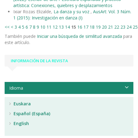
artística: Conexiones, quiebres y desplazamientos
Ixiar Rozas Elizalde,
La danza y su voz
,
AusArt: Vol. 3 Núm.
1 (2015): Investigación en danza (I)
<<
<
3
4
5
6
7
8
9
10
11
12
13
14
15
16
17
18
19
20
21
22
23
24
25
También puede
Iniciar una búsqueda de similitud avanzada
para
este artículo.
INFORMACIÓN DE LA REVISTA
Idioma
Euskara
Español (España)
English