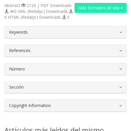
Abstract
2120 | PDF Downloads
Más formatos de cita
460 XML (Redalyc) Downloads
0 HTML (Redalyc) Downloads
0
##plugins.themes.bootstrap3.article.d
Keywords
References
Número
Sección
Copyright Information
Artículos más leídos del mismo