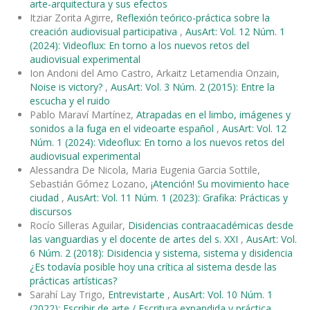
arte-arquitectura y sus efectos
Itziar Zorita Agirre,
Reflexión teórico-práctica sobre la
creación audiovisual participativa
,
AusArt: Vol. 12 Núm. 1
(2024): Videoflux: En torno a los nuevos retos del
audiovisual experimental
Ion Andoni del Amo Castro, Arkaitz Letamendia Onzain,
Noise is victory?
,
AusArt: Vol. 3 Núm. 2 (2015): Entre la
escucha y el ruido
Pablo Maraví Martínez,
Atrapadas en el limbo, imágenes y
sonidos a la fuga en el videoarte español
,
AusArt: Vol. 12
Núm. 1 (2024): Videoflux: En torno a los nuevos retos del
audiovisual experimental
Alessandra De Nicola, Maria Eugenia Garcia Sottile,
Sebastián Gómez Lozano,
¡Atención! Su movimiento hace
ciudad
,
AusArt: Vol. 11 Núm. 1 (2023): Grafika: Prácticas y
discursos
Rocío Silleras Aguilar,
Disidencias contraacadémicas desde
las vanguardias y el docente de artes del s. XXI
,
AusArt: Vol.
6 Núm. 2 (2018): Disidencia y sistema, sistema y disidencia
¿Es todavía posible hoy una crítica al sistema desde las
prácticas artísticas?
Sarahí Lay Trigo,
Entrevistarte
,
AusArt: Vol. 10 Núm. 1
(2022): Escribir de arte / Escritura expandida y práctica