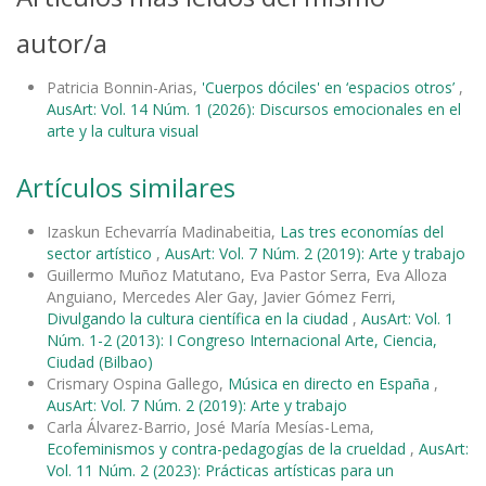
autor/a
Patricia Bonnin-Arias,
'Cuerpos dóciles' en ‘espacios otros’
,
AusArt: Vol. 14 Núm. 1 (2026): Discursos emocionales en el
arte y la cultura visual
Artículos similares
Izaskun Echevarría Madinabeitia,
Las tres economías del
sector artístico
,
AusArt: Vol. 7 Núm. 2 (2019): Arte y trabajo
Guillermo Muñoz Matutano, Eva Pastor Serra, Eva Alloza
Anguiano, Mercedes Aler Gay, Javier Gómez Ferri,
Divulgando la cultura científica en la ciudad
,
AusArt: Vol. 1
Núm. 1-2 (2013): I Congreso Internacional Arte, Ciencia,
Ciudad (Bilbao)
Crismary Ospina Gallego,
Música en directo en España
,
AusArt: Vol. 7 Núm. 2 (2019): Arte y trabajo
Carla Álvarez-Barrio, José María Mesías-Lema,
Ecofeminismos y contra-pedagogías de la crueldad
,
AusArt:
Vol. 11 Núm. 2 (2023): Prácticas artísticas para un