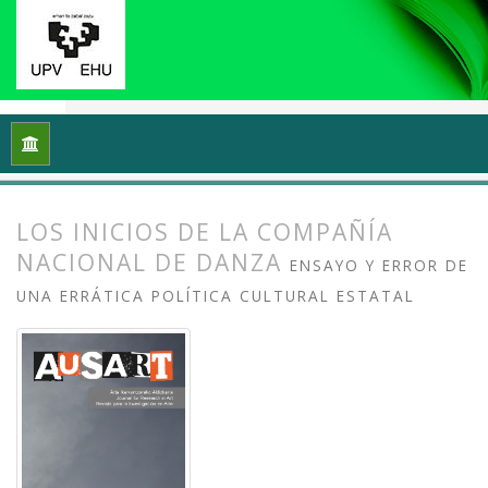
Inicio
Archivos
Vol. 7 Núm. 1 (2019): Investigación en danza (
LOS INICIOS DE LA COMPAÑÍA
NACIONAL DE DANZA
ENSAYO Y ERROR DE
UNA ERRÁTICA POLÍTICA CULTURAL ESTATAL
##plugins.themes.bootstrap3.article.
##plugins.themes.bootstrap3.article.