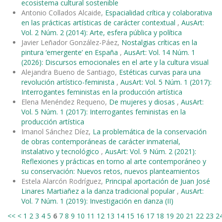
ecosistema cultural sostenible
Antonio Collados Alcaide,
Espacialidad crítica y colaborativa
en las prácticas artísticas de carácter contextual
,
AusArt:
Vol. 2 Núm. 2 (2014): Arte, esfera pública y política
Javier Leñador González-Páez,
Nostalgias críticas en la
pintura ‘emergente’ en España
,
AusArt: Vol. 14 Núm. 1
(2026): Discursos emocionales en el arte y la cultura visual
Alejandra Bueno de Santiago,
Estéticas curvas para una
revolución artístico-feminista
,
AusArt: Vol. 5 Núm. 1 (2017):
Interrogantes feministas en la producción artística
Elena Menéndez Requeno,
De mujeres y diosas
,
AusArt:
Vol. 5 Núm. 1 (2017): Interrogantes feministas en la
producción artística
Imanol Sánchez Díez,
La problemática de la conservación
de obras contemporáneas de carácter inmaterial,
instalativo y tecnológico
,
AusArt: Vol. 9 Núm. 2 (2021):
Reflexiones y prácticas en torno al arte contemporáneo y
su conservación: Nuevos retos, nuevos planteamientos
Estela Alarcón Rodríguez,
Principal aportación de Juan José
Linares Martiañez a la danza tradicional popular
,
AusArt:
Vol. 7 Núm. 1 (2019): Investigación en danza (II)
<<
<
1
2
3
4
5
6
7
8
9
10
11
12
13
14
15
16
17
18
19
20
21
22
23
2