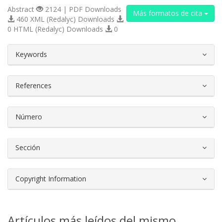
Abstract
2124 | PDF Downloads
Más formatos de cita
460 XML (Redalyc) Downloads
0 HTML (Redalyc) Downloads
0
##plugins.themes.bootstrap3.article.d
Keywords
References
Número
Sección
Copyright Information
Artículos más leídos del mismo