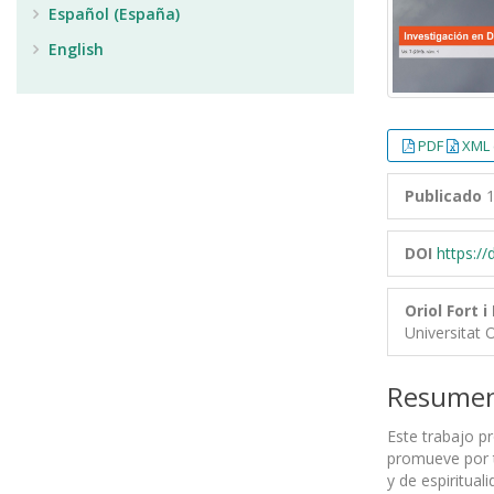
Español (España)
English
PDF
XML 
Publicado
1
DOI
https:/
Oriol Fort 
Universitat 
Resume
Este trabajo pr
promueve por t
y de espiritual