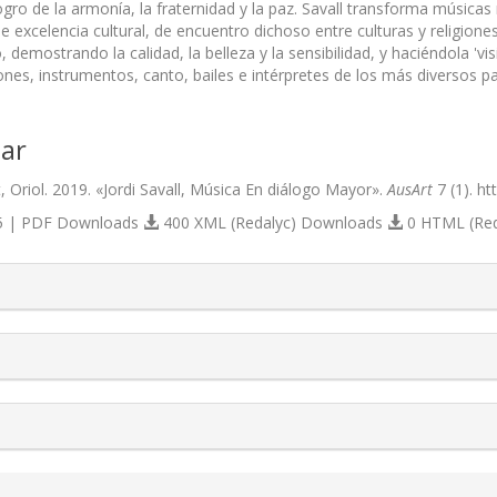
logro de la armonía, la fraternidad y la paz. Savall transforma músic
 excelencia cultural, de encuentro dichoso entre culturas y religiones
o, demostrando la calidad, la belleza y la sensibilidad, y haciéndola '
nes, instrumentos, canto, bailes e intérpretes de los más diversos pa
ar
, Oriol. 2019. «Jordi Savall, Música En diálogo Mayor».
AusArt
7 (1). ht
 | PDF Downloads
400 XML (Redalyc) Downloads
0 HTML (Re
s.themes.bootstrap3.article.details##