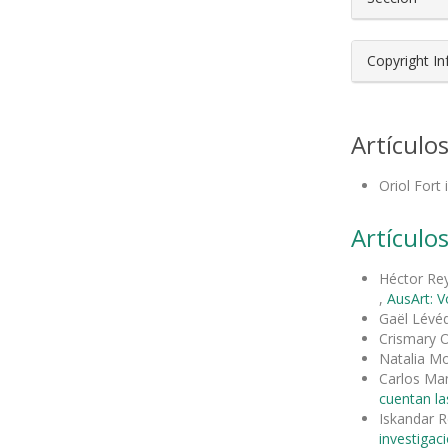
Copyright I
Artículo
Oriol Fort
Artículos
Héctor Rey
,
AusArt: V
Gaël Lévé
Crismary 
Natalia 
Carlos Man
cuentan la
Iskandar R
investigac