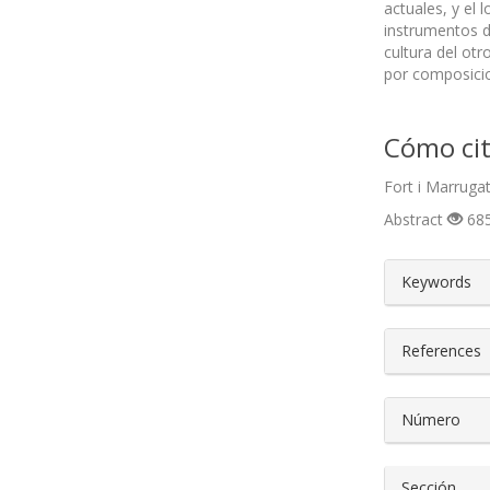
actuales, y el 
instrumentos de
cultura del otr
por composicio
Cómo cit
Fort i Marrugat
Abstract
685
##plugin
Keywords
References
Número
Sección