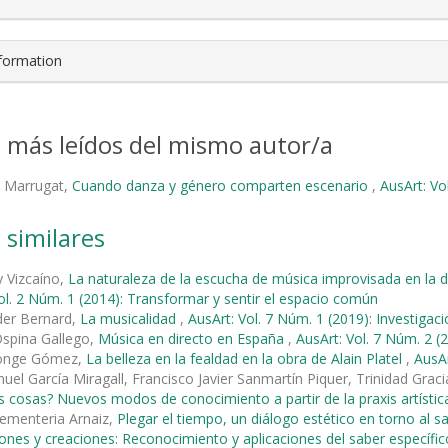
nformation
s más leídos del mismo autor/a
 i Marrugat,
Cuando danza y género comparten escenario
,
AusArt: Vo
 similares
 Vizcaíno,
La naturaleza de la escucha de música improvisada en la 
ol. 2 Núm. 1 (2014): Transformar y sentir el espacio común
der Bernard,
La musicalidad
,
AusArt: Vol. 7 Núm. 1 (2019): Investigaci
Ospina Gallego,
Música en directo en España
,
AusArt: Vol. 7 Núm. 2 (2
Monge Gómez,
La belleza en la fealdad en la obra de Alain Platel
,
AusAr
uel García Miragall, Francisco Javier Sanmartín Piquer, Trinidad Grac
s cosas? Nuevos modos de conocimiento a partir de la praxis artístic
ementeria Arnaiz,
Plegar el tiempo, un diálogo estético en torno al s
iones y creaciones: Reconocimiento y aplicaciones del saber específic