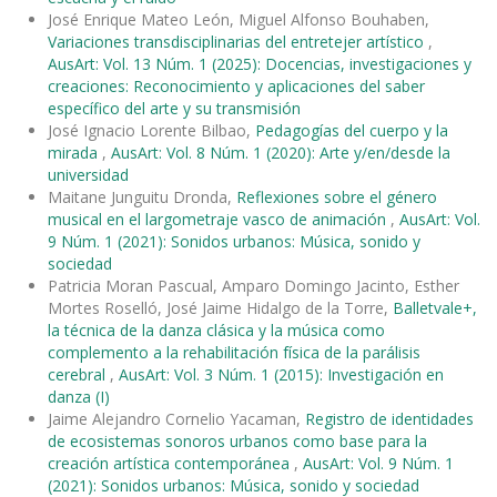
José Enrique Mateo León, Miguel Alfonso Bouhaben,
Variaciones transdisciplinarias del entretejer artístico
,
AusArt: Vol. 13 Núm. 1 (2025): Docencias, investigaciones y
creaciones: Reconocimiento y aplicaciones del saber
específico del arte y su transmisión
José Ignacio Lorente Bilbao,
Pedagogías del cuerpo y la
mirada
,
AusArt: Vol. 8 Núm. 1 (2020): Arte y/en/desde la
universidad
Maitane Junguitu Dronda,
Reflexiones sobre el género
musical en el largometraje vasco de animación
,
AusArt: Vol.
9 Núm. 1 (2021): Sonidos urbanos: Música, sonido y
sociedad
Patricia Moran Pascual, Amparo Domingo Jacinto, Esther
Mortes Roselló, José Jaime Hidalgo de la Torre,
Balletvale+,
la técnica de la danza clásica y la música como
complemento a la rehabilitación física de la parálisis
cerebral
,
AusArt: Vol. 3 Núm. 1 (2015): Investigación en
danza (I)
Jaime Alejandro Cornelio Yacaman,
Registro de identidades
de ecosistemas sonoros urbanos como base para la
creación artística contemporánea
,
AusArt: Vol. 9 Núm. 1
(2021): Sonidos urbanos: Música, sonido y sociedad