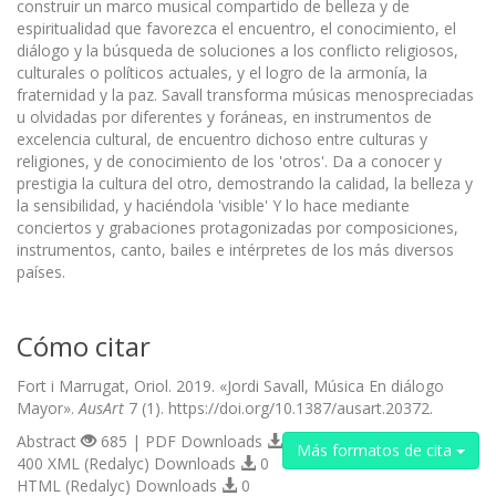
construir un marco musical compartido de belleza y de
espiritualidad que favorezca el encuentro, el conocimiento, el
diálogo y la búsqueda de soluciones a los conflicto religiosos,
culturales o políticos actuales, y el logro de la armonía, la
fraternidad y la paz. Savall transforma músicas menospreciadas
u olvidadas por diferentes y foráneas, en instrumentos de
excelencia cultural, de encuentro dichoso entre culturas y
religiones, y de conocimiento de los 'otros'. Da a conocer y
prestigia la cultura del otro, demostrando la calidad, la belleza y
la sensibilidad, y haciéndola 'visible' Y lo hace mediante
conciertos y grabaciones protagonizadas por composiciones,
instrumentos, canto, bailes e intérpretes de los más diversos
países.
Cómo citar
Fort i Marrugat, Oriol. 2019. «Jordi Savall, Música En diálogo
Mayor».
AusArt
7 (1). https://doi.org/10.1387/ausart.20372.
Abstract
685 | PDF Downloads
Más formatos de cita
400 XML (Redalyc) Downloads
0
HTML (Redalyc) Downloads
0