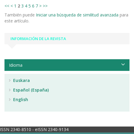
<<
<
1
2
3
4
5
6
7
>
>>
También puede
Iniciar una búsqueda de similitud avanzada
para
este artículo.
INFORMACIÓN DE LA REVISTA
Idioma
Euskara
Español (España)
English
ISSN 2340-8510 - eISSN 2340-9134