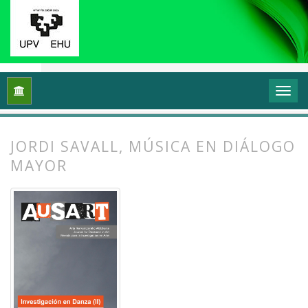
Inicio
Archivos
Vol. 7 Núm. 1 (2019): Investigación en danza (
JORDI SAVALL, MÚSICA EN DIÁLOGO
MAYOR
##plugins.themes.bootstrap3.article.
##plugins.themes.bootstrap3.article.