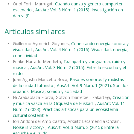
Oriol Fort i Marrugat,
Cuando danza y género comparten
escenario
,
AusArt: Vol. 3 Núm. 1 (2015): Investigación en
danza (I)
Artículos similares
Guillermo Aymerich Goyanes,
Conectando energía sonora y
visualidad
,
AusArt: Vol. 4 Núm. 1 (2016): Visualidad, energía,
conectividad
Enrike Hurtado Mendieta,
Txalaparta y vanguardia, ruido y
música
,
AusArt: Vol. 3 Núm. 2 (2015): Entre la escucha y el
ruido
Juan Agustín Mancebo Roca,
Pasajes sonoros [y ruidistas]
de la ciudad futurista
,
AusArt: Vol. 9 Núm. 1 (2021): Sonidos
urbanos: Música, sonido y sociedad
Eli Arabaolaza Elorza, Gotzon Ibarretxe Txakartegi,
Creación
y música vasca en la Orquesta de Euskadi
,
AusArt: Vol. 11
Núm. 2 (2023): Prácticas artísticas para un ecosistema
cultural sostenible
Ion Andoni del Amo Castro, Arkaitz Letamendia Onzain,
Noise is victory?
,
AusArt: Vol. 3 Núm. 2 (2015): Entre la
escucha y el ruido