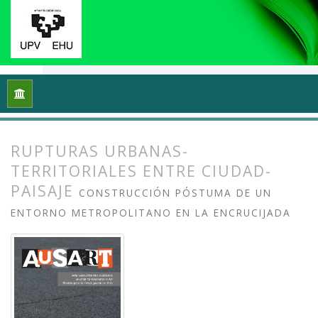
Inicio
Archivos
Vol. 8 Núm. 2 (2020): Docencias, investigaci
RUPTURAS URBANAS-
TERRITORIALES ENTRE CIUDAD-
PAISAJE
CONSTRUCCIÓN PÓSTUMA DE UN
ENTORNO METROPOLITANO EN LA ENCRUCIJADA
##plugins.themes.bootstrap3.article.
##plugins.themes.bootstrap3.article.