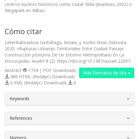
centros-núcleos históricos como Ciutat Vella (Aranburu 2002) o
Megapark en Bilbao.
Cómo citar
Lekerikabeaskoa Gaztañaga, Amaia, y Isusko Vivas Ziarrusta.
2020. «Rupturas Urbanas-Territoriales Entre Ciudad-Paisaje:
Construcción póstuma De Un Entorno Metropolitano En La
Encrucijada».
AusArt
8 (2). https://doi.org/10.1387/ausart.22007.
Abstract
1734 | PDF Downloads
Más formatos de cita
486 HTML (Redalyc) Downloads
0 XML (Redalyc) Downloads
0
##plugins.themes.bootstrap3.article.d
Keywords
References
Número