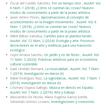
Óscar del Castillo Sánchez,
Por un tiempo otro
,
AusArt: Vol.
6 Núm. 1 (2018): ¿Cómo se cuentan las cosas? Nuevos
modos de conocimiento a partir de la praxis artística
Javier Artero Flores,
Aproximaciones al concepto de
acontecimiento en la imagen-movimiento
,
AusArt: Vol. 6
Núm. 1 (2018): ¿Cómo se cuentan las cosas? Nuevos
modos de conocimiento a partir de la praxis artística
Mikel Bilbao Salsidua,
Carteles para un planeta herido
,
AusArt: Vol. 12 Núm. 2 (2024): Ecología y arte: Procesos
decrecientes en el arte y estéticas para una transición
ecológica
Leyre Arraiza Sancho,
Un jardín y no de flores
,
AusArt: Vol.
11 Núm. 2 (2023): Prácticas artísticas para un ecosistema
cultural sostenible
Gaël Lévéder Bernard,
La musicalidad
,
AusArt: Vol. 7 Núm.
1 (2019): Investigación en danza (II)
Rakel Rodríguez Ruiz,
La signodanza
,
AusArt: Vol. 7 Núm. 1
(2019): Investigación en danza (II)
Crismary Ospina Gallego,
Música en directo en España
,
AusArt: Vol. 7 Núm. 2 (2019): Arte y trabajo
Alessandra De Nicola, Maria Eugenia Garcia Sottile,
Sebastián Gómez Lozano,
Investigaciones y creaciones