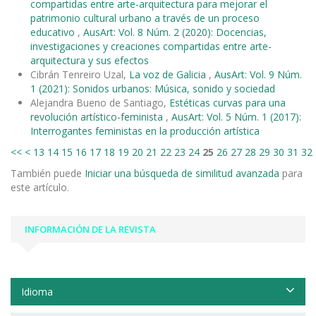
compartidas entre arte-arquitectura para mejorar el
patrimonio cultural urbano a través de un proceso
educativo
,
AusArt: Vol. 8 Núm. 2 (2020): Docencias,
investigaciones y creaciones compartidas entre arte-
arquitectura y sus efectos
Cibrán Tenreiro Uzal,
La voz de Galicia
,
AusArt: Vol. 9 Núm.
1 (2021): Sonidos urbanos: Música, sonido y sociedad
Alejandra Bueno de Santiago,
Estéticas curvas para una
revolución artístico-feminista
,
AusArt: Vol. 5 Núm. 1 (2017):
Interrogantes feministas en la producción artística
<<
<
13
14
15
16
17
18
19
20
21
22
23
24
25
26
27
28
29
30
31
32
También puede
Iniciar una búsqueda de similitud avanzada
para
este artículo.
INFORMACIÓN DE LA REVISTA
Idioma