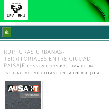
Inicio
Archivos
Vol. 8 Núm. 2 (2020): Docencias, investigaci
RUPTURAS URBANAS-
TERRITORIALES ENTRE CIUDAD-
PAISAJE
CONSTRUCCIÓN PÓSTUMA DE UN
ENTORNO METROPOLITANO EN LA ENCRUCIJADA
##plugins.themes.bootstrap3.article.
##plugins.themes.bootstrap3.article.