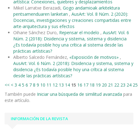
artística: Conexiones, quiebres y desplazamientos
Mikel Larratxe Berazadi,
Gogo andamioak arkitektura
pentsamenduaren lanketan
,
AusArt: Vol. 8 Núm. 2 (2020):
Docencias, investigaciones y creaciones compartidas entre
arte-arquitectura y sus efectos
Oihane Sánchez Duro,
Repensar el modelo
,
AusArt: Vol. 6
Núm. 2 (2018): Disidencia y sistema, sistema y disidencia
¿Es todavía posible hoy una crítica al sistema desde las
prácticas artísticas?
Alberto Salcedo Fernández,
«Exposición de motivos»
,
AusArt: Vol. 6 Núm. 2 (2018): Disidencia y sistema, sistema y
disidencia ¿Es todavía posible hoy una crítica al sistema
desde las prácticas artísticas?
<<
<
3
4
5
6
7
8
9
10
11
12
13
14
15
16
17
18
19
20
21
22
23
24
25
También puede
Iniciar una búsqueda de similitud avanzada
para
este artículo.
INFORMACIÓN DE LA REVISTA