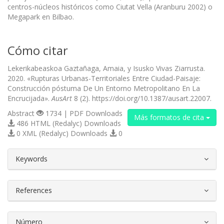
centros-núcleos históricos como Ciutat Vella (Aranburu 2002) o
Megapark en Bilbao.
Cómo citar
Lekerikabeaskoa Gaztañaga, Amaia, y Isusko Vivas Ziarrusta.
2020. «Rupturas Urbanas-Territoriales Entre Ciudad-Paisaje:
Construcción póstuma De Un Entorno Metropolitano En La
Encrucijada».
AusArt
8 (2). https://doi.org/10.1387/ausart.22007.
Abstract
1734 | PDF Downloads
Más formatos de cita
486 HTML (Redalyc) Downloads
0 XML (Redalyc) Downloads
0
##plugins.themes.bootstrap3.article.d
Keywords
References
Número