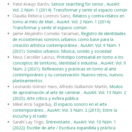
Patxi Araujo Barón,
Sensor searching for sense
,
AusArt:
Vol. 2 Núm. 1 (2014): Transformar y sentir el espacio común
Claudia Rebeca Lorenzo Sainz,
Relatos y contra-relatos en
torno al mito de Mari
,
AusArt: Vol. 2 Núm. 1 (2014):
Transformar y sentir el espacio común
Jaime Alejandro Cornelio Yacaman,
Registro de identidades
de ecosistemas sonoros urbanos como base para la
creación artística contemporánea
,
AusArt: Vol. 9 Núm. 1
(2021): Sonidos urbanos: Música, sonido y sociedad
Neus Carceller Lacruz,
Prototipo comisarial en torno a los
conceptos de territorio, identidad e industria
,
AusArt: Vol. 9
Núm. 2 (2021): Reflexiones y prácticas en torno al arte
contemporáneo y su conservación: Nuevos retos, nuevos
planteamientos
Leonardo Gómez Haro, Alfredo Guillamón Martín,
Modos
de aproximación al arte de caminar
,
AusArt: Vol. 13 Núm. 2
(2025): Arte crítico y esfera pública
Mikel Arce Sagarduy,
El espacio sonoro en el arte
contemporáneo
,
AusArt: Vol. 3 Núm. 2 (2015): Entre la
escucha y el ruido
Sarahí Lay Trigo,
Entrevistarte
,
AusArt: Vol. 10 Núm. 1
(2022): Escribir de arte / Escritura expandida y práctica