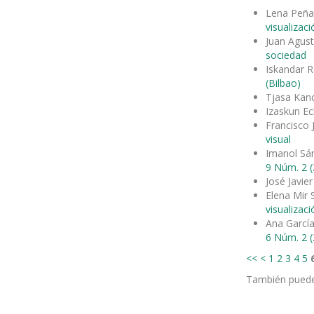
Lena Peña
visualizac
Juan Agus
sociedad
Iskandar R
(Bilbao)
Tjasa Kanc
Izaskun Ec
Francisco
visual
Imanol Sá
9 Núm. 2 (
José Javier
Elena Mir
visualizac
Ana García
6 Núm. 2 (
<<
<
1
2
3
4
5
También pued