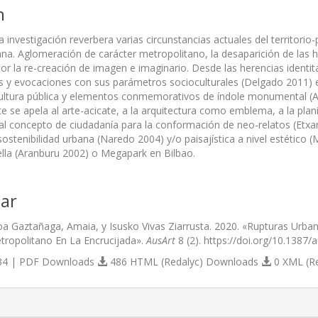
n
la investigación reverbera varias circunstancias actuales del territor
a. Aglomeración de carácter metropolitano, la desaparición de las hue
or la re-creación de imagen e imaginario. Desde las herencias identi
s y evocaciones con sus parámetros socioculturales (Delgado 2011) e
cultura pública y elementos conmemorativos de índole monumental (A
se apela al arte-acicate, a la arquitectura como emblema, a la planif
l concepto de ciudadanía para la conformación de neo-relatos (Etxar
stenibilidad urbana (Naredo 2004) y/o paisajística a nivel estético (M
lla (Aranburu 2002) o Megapark en Bilbao.
ar
a Gaztañaga, Amaia, y Isusko Vivas Ziarrusta. 2020. «Rupturas Urban
ropolitano En La Encrucijada».
AusArt
8 (2). https://doi.org/10.1387/
4 | PDF Downloads
486 HTML (Redalyc) Downloads
0 XML (R
s.themes.bootstrap3.article.details##