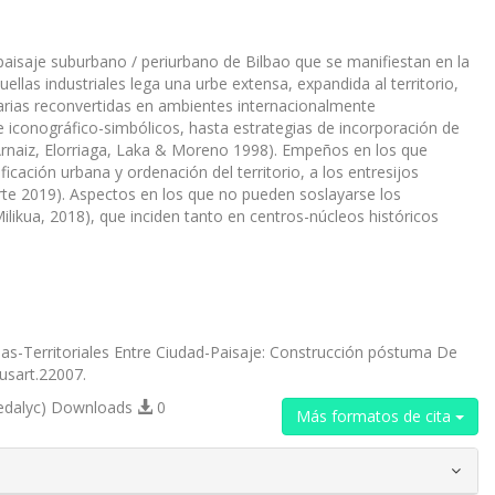
io-paisaje suburbano / periurbano de Bilbao que se manifiestan en la
llas industriales lega una urbe extensa, expandida al territorio,
tarias reconvertidas en ambientes internacionalmente
 iconográfico-simbólicos, hasta estrategias de incorporación de
rnaiz, Elorriaga, Laka & Moreno 1998). Empeños en los que
icación urbana y ordenación del territorio, a los entresijos
te 2019). Aspectos en los que no pueden soslayarse los
ilikua, 2018), que inciden tanto en centros-núcleos históricos
as-Territoriales Entre Ciudad-Paisaje: Construcción póstuma De
ausart.22007.
edalyc) Downloads
0
Más formatos de cita