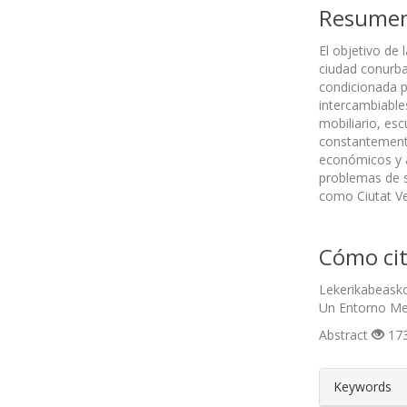
Resume
El objetivo de 
ciudad conurban
condicionada p
intercambiable
mobiliario, es
constantemente 
económicos y a
problemas de so
como Ciutat Ve
Cómo cit
Lekerikabeasko
Un Entorno Met
Abstract
173
##plugin
Keywords