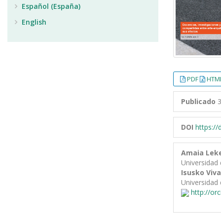
Español (España)
English
PDF
HTML
Publicado
3
DOI
https:/
Amaia Lek
Universidad 
Isusko Viva
Universidad 
http://or