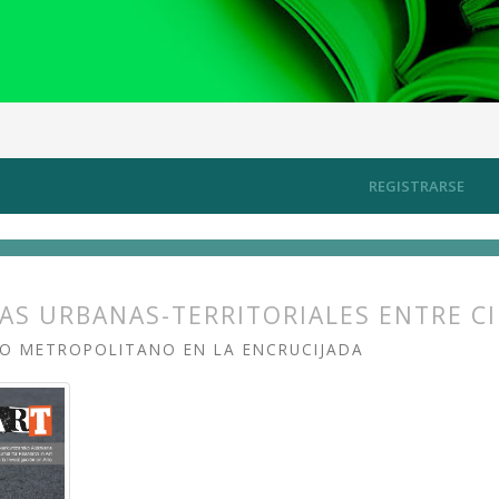
, investigaciones y creaciones compartidas entre arte-arquitectura y
REGISTRARSE
AS URBANAS-TERRITORIALES ENTRE C
O METROPOLITANO EN LA ENCRUCIJADA
s.themes.bootstrap3.article.main##
s.themes.bootstrap3.article.sidebar##