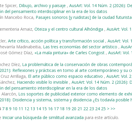
te Spicer,
Dibujo, archivo y paisaje
,
AusArt: Vol. 14 Núm. 2 (2026): De
ión del pensamiento interdisciplinar en la era de los datos
tín Mancebo Roca,
Pasajes sonoros [y ruidistas] de la ciudad futurist
ementeria Arnaiz,
Oteiza y el centro cultural Alhóndiga
,
AusArt: Vol. 
ler,
Arte crítico, acción política y transformación social
,
AusArt: Vol. 
hevarría Madinabeitia,
Las tres economías del sector artístico
,
AusArt
 José Gómez Díaz,
«La mala pintura» de Carles Congost
,
AusArt: Vol.
nchez Díez,
La problemática de la conservación de obras contemporán
2021): Reflexiones y prácticas en torno al arte contemporáneo y su
 Cruz Arrillaga,
El arte público como espacio educativo
,
AusArt: Vol. 
 Sánchez,
Haciendo visible lo invisible
,
AusArt: Vol. 14 Núm. 2 (2026): D
ión del pensamiento interdisciplinar en la era de los datos
 Alarcón,
Los soportes de publicidad exterior como elemento de exhibi
2018): Disidencia y sistema, sistema y disidencia ¿Es todavía posible h
6
7
8
9
10
11
12
13
14
15
16
17
18
19
20
21
22
23
24
25
>
>>
e
Iniciar una búsqueda de similitud avanzada
para este artículo.