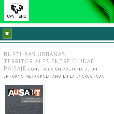
Inicio
Archivos
Vol. 8 Núm. 2 (2020): Docencias, investigaci
RUPTURAS URBANAS-
TERRITORIALES ENTRE CIUDAD-
PAISAJE
CONSTRUCCIÓN PÓSTUMA DE UN
ENTORNO METROPOLITANO EN LA ENCRUCIJADA
##plugins.themes.bootstrap3.article.
##plugins.themes.bootstrap3.article.