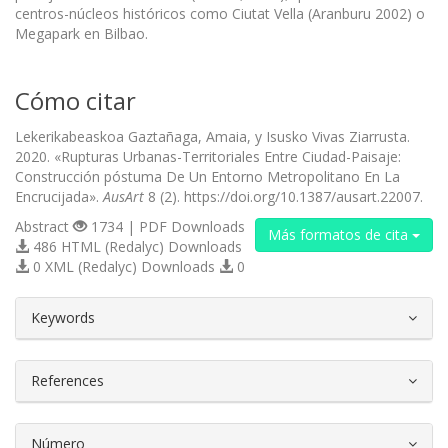
centros-núcleos históricos como Ciutat Vella (Aranburu 2002) o
Megapark en Bilbao.
Cómo citar
Lekerikabeaskoa Gaztañaga, Amaia, y Isusko Vivas Ziarrusta.
2020. «Rupturas Urbanas-Territoriales Entre Ciudad-Paisaje:
Construcción póstuma De Un Entorno Metropolitano En La
Encrucijada».
AusArt
8 (2). https://doi.org/10.1387/ausart.22007.
Abstract
1734 | PDF Downloads
Más formatos de cita
486 HTML (Redalyc) Downloads
0 XML (Redalyc) Downloads
0
##plugins.themes.bootstrap3.article.d
Keywords
References
Número