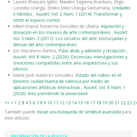
Lauren Etxepare Igiñiz, Maialen Sagarna Aranburu, Iñigo
Lizundia Uranga, Eneko Jokin Uranga Santamaria,
Unidades
e híbridos
,
AusArt: Vol. 2 Núm. 1 (2014): Transformar y
sentir el espacio común
Mikel Imanol Rotaeche González de Ubieta,
Aquisición y
donación en los museos de arte contemporáneo
,
AusArt:
Vol. 5 Núm. 2 (2017): Los circuitos del arte: Encrucijadas y
derivas del arte contemporáneo
Jon Macareno Ramos,
Pase atrás y adelante y recepción
,
AusArt: Vol. 8 Núm. 2 (2020): Docencias, investigaciones y
creaciones compartidas entre arte-arquitectura y sus
efectos
María José Gutiérrez González,
Estado del cultivo en el
binomio ciudad-huerta de Valencia por medio de
aplicaciones artísticas interactivas
,
AusArt: Vol. 8 Núm. 1
(2020): Arte y/en/desde la universidad
<<
<
1
2
3
4
5
6
7
8
9
10
11
12
13
14
15
16
17
18
19
20
21
22
23
2
También puede
Iniciar una búsqueda de similitud avanzada
para
este artículo.
INFORMACIÓN DE LA REVISTA