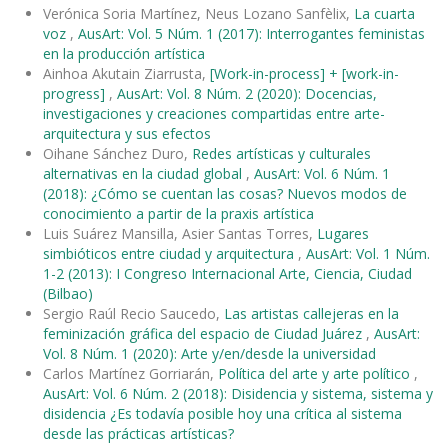
Verónica Soria Martínez, Neus Lozano Sanfèlix,
La cuarta
voz
,
AusArt: Vol. 5 Núm. 1 (2017): Interrogantes feministas
en la producción artística
Ainhoa Akutain Ziarrusta,
[Work-in-process] + [work-in-
progress]
,
AusArt: Vol. 8 Núm. 2 (2020): Docencias,
investigaciones y creaciones compartidas entre arte-
arquitectura y sus efectos
Oihane Sánchez Duro,
Redes artísticas y culturales
alternativas en la ciudad global
,
AusArt: Vol. 6 Núm. 1
(2018): ¿Cómo se cuentan las cosas? Nuevos modos de
conocimiento a partir de la praxis artística
Luis Suárez Mansilla, Asier Santas Torres,
Lugares
simbióticos entre ciudad y arquitectura
,
AusArt: Vol. 1 Núm.
1-2 (2013): I Congreso Internacional Arte, Ciencia, Ciudad
(Bilbao)
Sergio Raúl Recio Saucedo,
Las artistas callejeras en la
feminización gráfica del espacio de Ciudad Juárez
,
AusArt:
Vol. 8 Núm. 1 (2020): Arte y/en/desde la universidad
Carlos Martínez Gorriarán,
Política del arte y arte político
,
AusArt: Vol. 6 Núm. 2 (2018): Disidencia y sistema, sistema y
disidencia ¿Es todavía posible hoy una crítica al sistema
desde las prácticas artísticas?