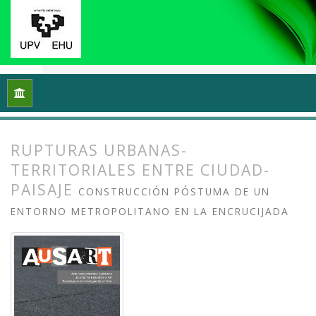
Inicio
Archivos
Vol. 8 Núm. 2 (2020): Docencias, investigaci
RUPTURAS URBANAS-
TERRITORIALES ENTRE CIUDAD-
PAISAJE
CONSTRUCCIÓN PÓSTUMA DE UN
ENTORNO METROPOLITANO EN LA ENCRUCIJADA
##plugins.themes.bootstrap3.article.
##plugins.themes.bootstrap3.article.