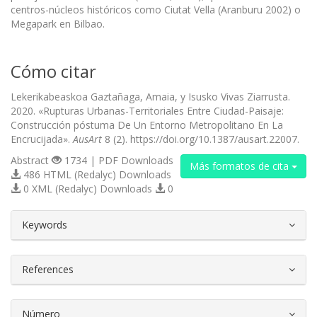
centros-núcleos históricos como Ciutat Vella (Aranburu 2002) o
Megapark en Bilbao.
Cómo citar
Lekerikabeaskoa Gaztañaga, Amaia, y Isusko Vivas Ziarrusta.
2020. «Rupturas Urbanas-Territoriales Entre Ciudad-Paisaje:
Construcción póstuma De Un Entorno Metropolitano En La
Encrucijada».
AusArt
8 (2). https://doi.org/10.1387/ausart.22007.
Abstract
1734 | PDF Downloads
Más formatos de cita
486 HTML (Redalyc) Downloads
0 XML (Redalyc) Downloads
0
##plugins.themes.bootstrap3.article.d
Keywords
References
Número