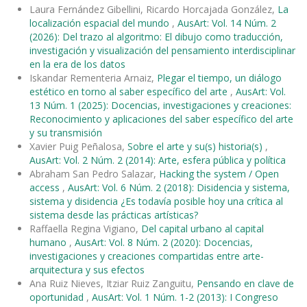
Laura Fernández Gibellini, Ricardo Horcajada González,
La
localización espacial del mundo
,
AusArt: Vol. 14 Núm. 2
(2026): Del trazo al algoritmo: El dibujo como traducción,
investigación y visualización del pensamiento interdisciplinar
en la era de los datos
Iskandar Rementeria Arnaiz,
Plegar el tiempo, un diálogo
estético en torno al saber específico del arte
,
AusArt: Vol.
13 Núm. 1 (2025): Docencias, investigaciones y creaciones:
Reconocimiento y aplicaciones del saber específico del arte
y su transmisión
Xavier Puig Peñalosa,
Sobre el arte y su(s) historia(s)
,
AusArt: Vol. 2 Núm. 2 (2014): Arte, esfera pública y política
Abraham San Pedro Salazar,
Hacking the system / Open
access
,
AusArt: Vol. 6 Núm. 2 (2018): Disidencia y sistema,
sistema y disidencia ¿Es todavía posible hoy una crítica al
sistema desde las prácticas artísticas?
Raffaella Regina Vigiano,
Del capital urbano al capital
humano
,
AusArt: Vol. 8 Núm. 2 (2020): Docencias,
investigaciones y creaciones compartidas entre arte-
arquitectura y sus efectos
Ana Ruiz Nieves, Itziar Ruiz Zanguitu,
Pensando en clave de
oportunidad
,
AusArt: Vol. 1 Núm. 1-2 (2013): I Congreso