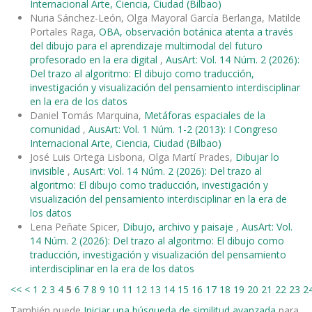
Internacional Arte, Ciencia, Ciudad (Bilbao)
Nuria Sánchez-León, Olga Mayoral García Berlanga, Matilde
Portales Raga,
OBA, observación botánica atenta a través
del dibujo para el aprendizaje multimodal del futuro
profesorado en la era digital
,
AusArt: Vol. 14 Núm. 2 (2026):
Del trazo al algoritmo: El dibujo como traducción,
investigación y visualización del pensamiento interdisciplinar
en la era de los datos
Daniel Tomás Marquina,
Metáforas espaciales de la
comunidad
,
AusArt: Vol. 1 Núm. 1-2 (2013): I Congreso
Internacional Arte, Ciencia, Ciudad (Bilbao)
José Luis Ortega Lisbona, Olga Martí Prades,
Dibujar lo
invisible
,
AusArt: Vol. 14 Núm. 2 (2026): Del trazo al
algoritmo: El dibujo como traducción, investigación y
visualización del pensamiento interdisciplinar en la era de
los datos
Lena Peñate Spicer,
Dibujo, archivo y paisaje
,
AusArt: Vol.
14 Núm. 2 (2026): Del trazo al algoritmo: El dibujo como
traducción, investigación y visualización del pensamiento
interdisciplinar en la era de los datos
<<
<
1
2
3
4
5
6
7
8
9
10
11
12
13
14
15
16
17
18
19
20
21
22
23
2
También puede
Iniciar una búsqueda de similitud avanzada
para