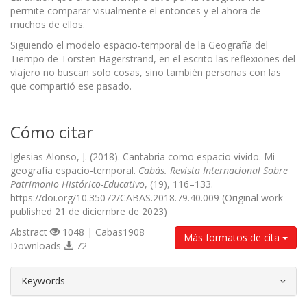
permite comparar visualmente el entonces y el ahora de
muchos de ellos.
Siguiendo el modelo espacio-temporal de la Geografía del
Tiempo de Torsten Hägerstrand, en el escrito las reflexiones del
viajero no buscan solo cosas, sino también personas con las
que compartió ese pasado.
Cómo citar
Iglesias Alonso, J. (2018). Cantabria como espacio vivido. Mi
geografía espacio-temporal.
Cabás. Revista Internacional Sobre
Patrimonio Histórico-Educativo
, (19), 116–133.
https://doi.org/10.35072/CABAS.2018.79.40.009 (Original work
published 21 de diciembre de 2023)
Abstract
1048 | Cabas1908
Más formatos de cita
Downloads
72
##plugins.themes.bootstrap3.article.d
Keywords