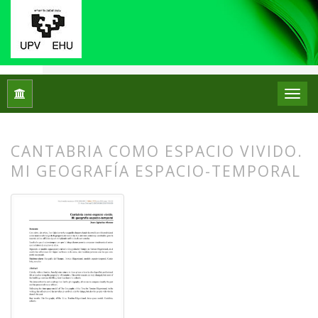
Inicio
Archivos
Núm. 19 (2018)
Relato Escolar
CANTABRIA COMO ESPACIO VIVIDO.
MI GEOGRAFÍA ESPACIO-TEMPORAL
##plugins.themes.bootstrap3.article.
##plugins.themes.bootstrap3.article.