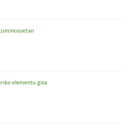
bituminosoetan
uriko elementu gisa