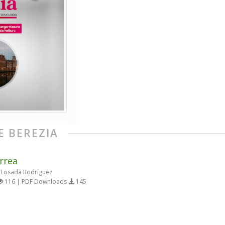
E BEREZIA
rrea
Losada Rodríguez
116 | PDF Downloads
145