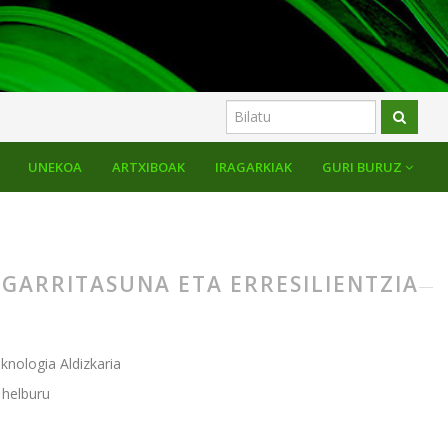
UNEKOA
ARTXIBOAK
IRAGARKIAK
GURI BURUZ
ANGARRITASUNA ETA ERRESILIENTZIA
knologia Aldizkaria
 helburu