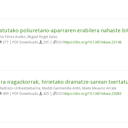
latutako poliuretano-aparraren erabilera nahaste 
to Pérez-Acebo, Miguel Ángel Salas
277 | PDF Downloads
291 |
DOI
https://doi.org/10.1387/ekaia.23148
ra iragazkorrak, hirietako drainatze-sarean txertat
adrazo-Uribeetxebarria, Maddi Garmendia Antín, Maite Meaurio Arrate
499 | PDF Downloads
425 |
DOI
https://doi.org/10.1387/ekaia.23083