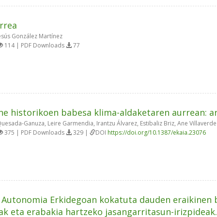
rrea
Jesús González Martínez
114 | PDF Downloads
77
ne historikoen babesa klima-aldaketaren aurrean: 
uesada-Ganuza, Leire Garmendia, Irantzu Álvarez, Estibaliz Briz, Ane Villaverde
375 | PDF Downloads
329 |
DOI
https://doi.org/10.1387/ekaia.23076
 Autonomia Erkidegoan kokatuta dauden eraikinen bi
ak eta erabakia hartzeko jasangarritasun-irizpideak.