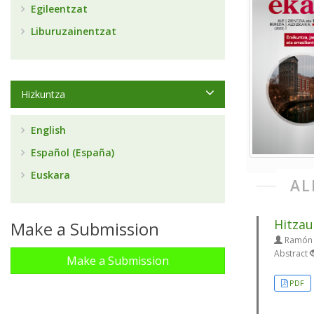
Egileentzat
Liburuzainentzat
Hizkuntza
English
Español (España)
Euskara
AL
Hitzau
Make a Submission
Ramón 
Abstract
Make a Submission
PDF