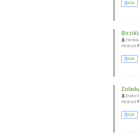
PDF
Birzik
Heriber
Abstract
PDF
Zoladu
Eneko M
Abstract
PDF