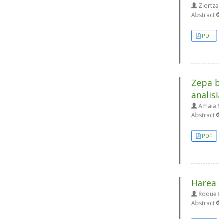
Ziortza
Abstract
PDF
Zepa b
analisi
Amaia S
Abstract
PDF
Harea 
Roque B
Abstract