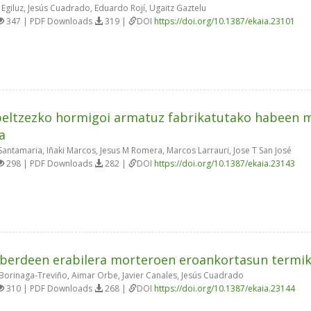
 Egiluz, Jesús Cuadrado, Eduardo Rojí, Ugaitz Gaztelu
347 | PDF Downloads
319 |
DOI
https://doi.org/10.1387/ekaia.23101
eltzezko hormigoi armatuz fabrikatutako habeen 
a
antamaria, Iñaki Marcos, Jesus M Romera, Marcos Larrauri, Jose T San José
298 | PDF Downloads
282 |
DOI
https://doi.org/10.1387/ekaia.23143
berdeen erabilera morteroen eroankortasun termik
orinaga-Treviño, Aimar Orbe, Javier Canales, Jesús Cuadrado
310 | PDF Downloads
268 |
DOI
https://doi.org/10.1387/ekaia.23144