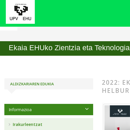
Hasiera
Artxiboak
2022: EKAIA Ale berezia. Erai
Ekaia EHUko Zientzia eta Teknologia 
2022: E
ALDIZKARIAREN EDUKIA
HELBU
Informazioa
Irakurleentzat