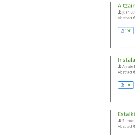
Altzai
Juan Lu
Abstract
PDF
Instal
Arrate 
Abstract
PDF
Estalk
Ramon U
Abstract