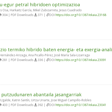
ru-egur petral hibridoen optimizazioa
is Osa, Harkaitz García, Mikel Zubizarreta, Jesus Cuadrado
304 | PDF Downloads
371 |
DOI
https://doi.org/10.1387/ekaia.23168
azio termiko hibrido baten energia- eta exergia-anal
Hernández-Arizaga, Ana Picallo-Pérez, José María Sala-Lizarraga
281 | PDF Downloads
336 |
DOI
https://doi.org/10.1387/ekaia.23091
i putzudunaren abantaila jasangarriak
galde, Katrin Santín, Urtza Uriarte, Jose Miguel Campillo-Robles
433 | PDF Downloads
392 |
DOI
https://doi.org/10.1387/ekaia.23041