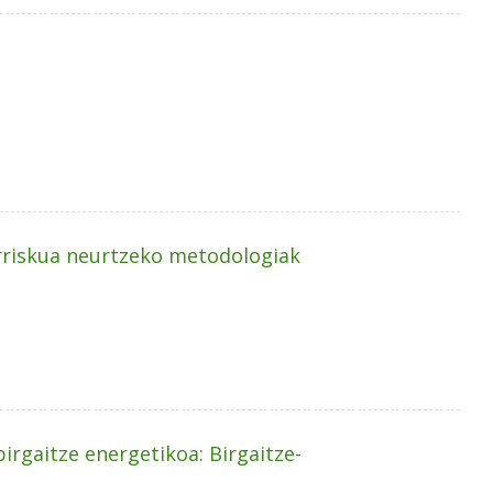
arriskua neurtzeko metodologiak
rgaitze energetikoa: Birgaitze-