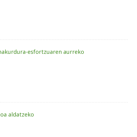
makurdura-esfortzuaren aurreko
oa aldatzeko