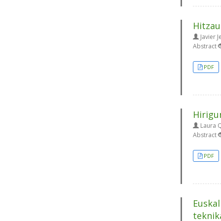
Hitzau
Javier 
Abstract
PDF
Hirigu
Laura Q
Abstract
PDF
Euskal
teknik