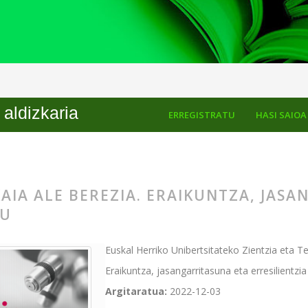
kuntza, jasangarritasuna eta erresilientzia helburu
aldizkaria
ERREGISTRATU
HASI SAIOA
KAIA ALE BEREZIA. ERAIKUNTZA, JAS
RU
Euskal Herriko Unibertsitateko Zientzia eta Te
Eraikuntza, jasangarritasuna eta erresilientzia
Argitaratua:
2022-12-03