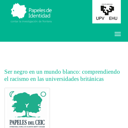
Ser negro en un mundo blanco: comprendiendo
el racismo en las universidades británicas
##plugins.themes.bootstrap3.article.main##
##plugins.themes.bootstrap3.article.sidebar