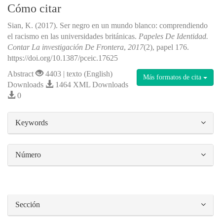
Cómo citar
Sian, K. (2017). Ser negro en un mundo blanco: comprendiendo
el racismo en las universidades británicas.
Papeles De Identidad.
Contar La investigación De Frontera
,
2017
(2), papel 176.
https://doi.org/10.1387/pceic.17625
Abstract
4403 | texto (English)
Más formatos de cita
Downloads
1464 XML Downloads
0
##plugins.themes.bootstrap3.article.details#
Keywords
Número
Sección