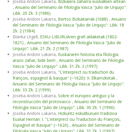
Joseba Andoni Lakarra,
Bizkaiera zaharra euskalkien artean
,
Anuario del Seminario de Filología Vasca "Julio de Urquijo":
Libk. 20 Zk. 3 (1986)
Joseba Andoni Lakarra,
Bertso Bizkaitarrak (1688)
,
Anuario
del Seminario de Filología Vasca "Julio de Urquijo": Libk. 18
Zk. 2 (1984)
Blanka Urgell,
ESKU-LIBURUAren grafi aldaketak (1802-
1821)
,
Anuario del Seminario de Filología Vasca "Julio de
Urquijo": Libk. 21 Zk. 2 (1987)
Joseba Andoni Lakarra,
Euskararen historia eta filologia:
arazo zahar, bide berri
,
Anuario del Seminario de Filología
Vasca "Julio de Urquijo": Libk. 31 Zk. 2 (1997)
Joseba Andoni Lakarra,
"L'interprect ou traduction du
françois, espagnol & basque" (~1620): II. Elkarrizketak
,
Anuario del Seminario de Filología Vasca "Julio de Urquijo":
Libk. 33 Zk. 2 (1999)
Joseba Andoni Lakarra,
Sobre el europeo antiguo y la
reconstrucción del protovasco
,
Anuario del Seminario de
Filología Vasca "Julio de Urquijo": Libk. 30 Zk. 1 (1996)
Joseba Andoni Lakarra,
Hizkuntz eskuliburuen tradizioa
Euskal Herrian: I. "L'interprect ou Traduction du François,
Espagnol et Basque" (~1620)
,
Anuario del Seminario de
Filología Vasca "Julio de Urquijo": Libk. 31 Zk. 1 (1997)