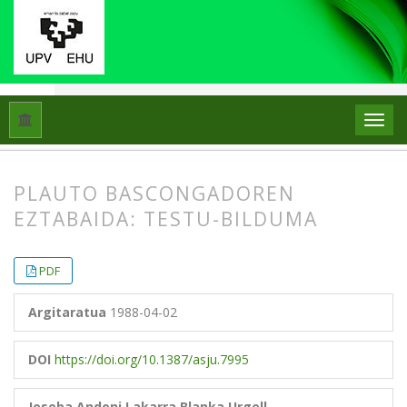
Hasiera
Artxiboak
Libk. 22 Zk. 2 (1988)
Artikuluak
PLAUTO BASCONGADOREN
EZTABAIDA: TESTU-BILDUMA
##plugins.themes.bootstrap3.article.
##plugins.themes.bootstrap3.article.
PDF
Argitaratua
1988-04-02
DOI
https://doi.org/10.1387/asju.7995
Joseba Andoni Lakarra
Blanka Urgell