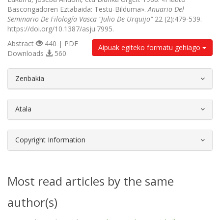
Bascongadoren Eztabaida: Testu-Bilduma».
Anuario Del
Seminario De Filología Vasca "Julio De Urquijo"
22 (2):479-539.
https://doi.org/10.1387/asju.7995.
Abstract
440 | PDF
Aipuak egiteko formatu gehiago
Downloads
560
##plugins.themes.bootstrap3.article.d
Zenbakia
Atala
Copyright Information
Most read articles by the same
author(s)