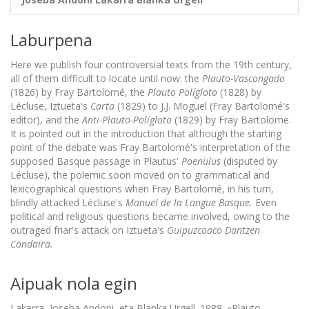
Laburpena
Here we publish four controversial texts from the 19th century,
all of them difficult to locate until now: the
Plauto-Vascongado
(1826) by Fray Bartolomé, the
Plauto Polígloto
(1828) by
Lécluse, Iztueta's
Carta
(1829) to J.J. Moguel (Fray Bartolomé's
editor), and the
Anti-Plauto-Polígloto
(1829) by Fray Bartolome.
It is pointed out in the introduction that although the starting
point of the debate was Fray Bartolomé's interpretation of the
supposed Basque passage in Plautus'
Poenulus
(disputed by
Lécluse), the polemic soon moved on to grammatical and
lexicographical questions when Fray Bartolomé, in his turn,
blindly attacked Lécluse's
Manuel de la Langue Basque.
Even
political and religious questions became involved, owing to the
outraged friar's attack on Iztueta's
Guipuzcoaco Dantzen
Condaira.
Aipuak nola egin
Lakarra, Joseba Andoni, eta Blanka Urgell. 1988. «Plauto