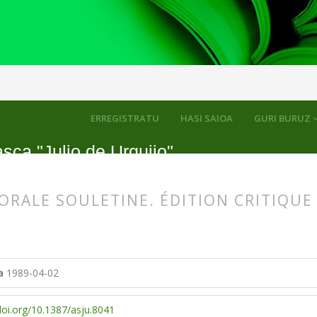
kuluak
ERREGISTRATU
HASI SAIOA
GURI BURUZ
sca "Julio de Urquijo"
ORALE SOULETINE. ÉDITION CRITIQUE
s.themes.bootstrap3.article.main##
s.themes.bootstrap3.article.sidebar##
a
1989-04-02
doi.org/10.1387/asju.8041