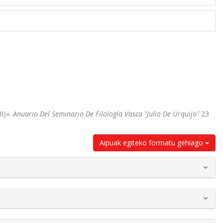
II)».
Anuario Del Seminario De Filología Vasca "Julio De Urquijo"
23
Aipuak egiteko formatu gehiago