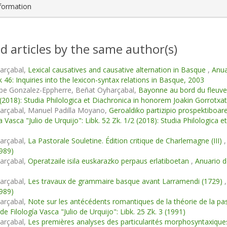
nformation
d articles by the same author(s)
arçabal,
Lexical causatives and causative alternation in Basque
,
Anua
k 46: Inquiries into the lexicon-syntax relations in Basque, 2003
ppe Gonzalez-Eppherre, Beñat Oyharçabal,
Bayonne au bord du fleuv
 (2018): Studia Philologica et Diachronica in honorem Joakin Gorrotxat
arçabal, Manuel Padilla Moyano,
Geroaldiko partizipio prospektiboar
ía Vasca "Julio de Urquijo": Libk. 52 Zk. 1/2 (2018): Studia Philologica
arçabal,
La Pastorale Souletine. Édition critique de Charlemagne (III)
1989)
arçabal,
Operatzaile isila euskarazko perpaus erlatiboetan
,
Anuario de
arçabal,
Les travaux de grammaire basque avant Larramendi (1729)
1989)
arçabal,
Note sur les antécédents romantiques de la théorie de la pa
e Filología Vasca "Julio de Urquijo": Libk. 25 Zk. 3 (1991)
arçabal,
Les premières analyses des particularités morphosyntaxiqu