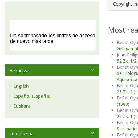
Copyright I
Most rea
Beñat Oyh
Gehigarria
Jean-Phili
52 Zk. 1/2
Beñat Oyh
Hizkuntza
de Filolog
Aquitanica
Beñat Oyh
English
23 Zk. 2 (
Español (España)
Beñat Oyh
(1988)
Euskara
Beñat Oyh
23 Zk. 1 (
Beñat Oyh
Seminario d
Informazioa
Beñat Oyh