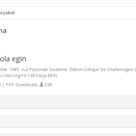
rçabal
na
ola egin
ñat. 1989. «La Pastorale Souletine. Édition Critique De Charlemagne (
ps://doi.org/10.1387/asju.8041.
 | PDF Downloads
538
s.themes.bootstrap3.article.details##