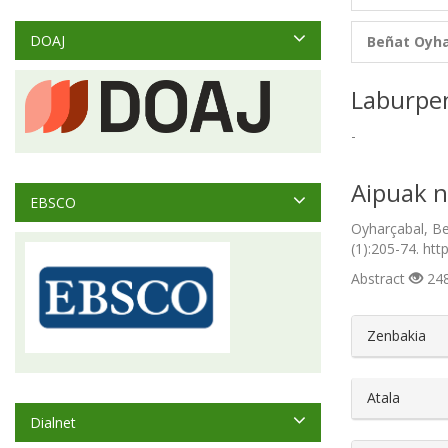
DOAJ
Beñat Oyha
Laburpe
-
Aipuak n
EBSCO
Oyharçabal, Be
(1):205-74. htt
Abstract
248
##plugin
Zenbakia
Atala
Dialnet