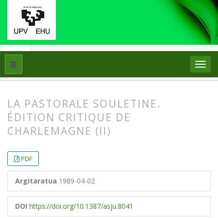
Hasiera
Artxiboak
Libk. 23 Zk. 1 (1989)
Artikuluak
LA PASTORALE SOULETINE.
ÉDITION CRITIQUE DE
CHARLEMAGNE (II)
##plugins.themes.bootstrap3.article.
##plugins.themes.bootstrap3.article.
PDF
Argitaratua
1989-04-02
DOI
https://doi.org/10.1387/asju.8041