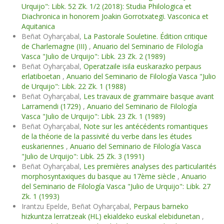
Urquijo": Libk. 52 Zk. 1/2 (2018): Studia Philologica et
Diachronica in honorem Joakin Gorrotxategi. Vasconica et
Aquitanica
Beñat Oyharçabal,
La Pastorale Souletine. Édition critique
de Charlemagne (III)
,
Anuario del Seminario de Filología
Vasca "Julio de Urquijo": Libk. 23 Zk. 2 (1989)
Beñat Oyharçabal,
Operatzaile isila euskarazko perpaus
erlatiboetan
,
Anuario del Seminario de Filología Vasca "Julio
de Urquijo": Libk. 22 Zk. 1 (1988)
Beñat Oyharçabal,
Les travaux de grammaire basque avant
Larramendi (1729)
,
Anuario del Seminario de Filología
Vasca "Julio de Urquijo": Libk. 23 Zk. 1 (1989)
Beñat Oyharçabal,
Note sur les antécédents romantiques
de la théorie de la passivité du verbe dans les études
euskariennes
,
Anuario del Seminario de Filología Vasca
"Julio de Urquijo": Libk. 25 Zk. 3 (1991)
Beñat Oyharçabal,
Les premières analyses des particularités
morphosyntaxiques du basque au 17ème siècle
,
Anuario
del Seminario de Filología Vasca "Julio de Urquijo": Libk. 27
Zk. 1 (1993)
Irantzu Epelde, Beñat Oyharçabal,
Perpaus barneko
hizkuntza lerratzeak (HL) ekialdeko euskal elebidunetan
,