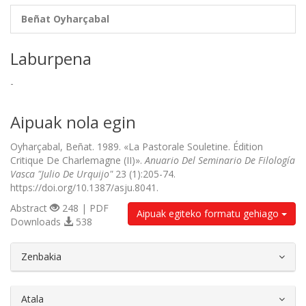
Beñat Oyharçabal
Laburpena
-
Aipuak nola egin
Oyharçabal, Beñat. 1989. «La Pastorale Souletine. Édition
Critique De Charlemagne (II)».
Anuario Del Seminario De Filología
Vasca "Julio De Urquijo"
23 (1):205-74.
https://doi.org/10.1387/asju.8041.
Abstract
248 | PDF
Aipuak egiteko formatu gehiago
Downloads
538
##plugins.themes.bootstrap3.article.d
Zenbakia
Atala