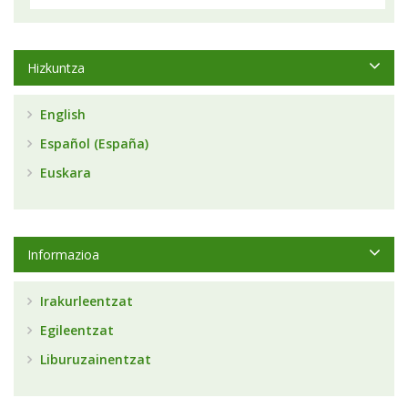
Hizkuntza
English
Español (España)
Euskara
Informazioa
Irakurleentzat
Egileentzat
Liburuzainentzat