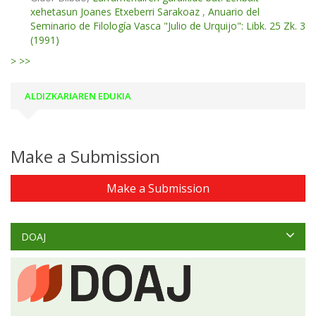
xehetasun Joanes Etxeberri Sarakoaz
,
Anuario del
Seminario de Filología Vasca "Julio de Urquijo": Libk. 25 Zk. 3
(1991)
>
>>
ALDIZKARIAREN EDUKIA
Make a Submission
Make a Submission
DOAJ