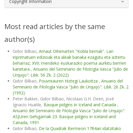
Copyright Information
Most read articles by the same
author(s)
Gidor Bilbao,
Arnaut Oihenarten "Kobla berriak". Lan
inprimatuen edizioak eta aleak banaka ezagutu eta aztertu
beharraz, XVII. mendeko euskarazko poema aurkitu berrien
karietara
,
Anuario del Seminario de Filología Vasca "Julio de
Urquijo": Libk. 56 Zk. 2 (2022)
Gidor Bilbao,
Pouvreauren Hiztegi Laukoitza
,
Anuario del
Seminario de Filología Vasca "Julio de Urquijo": Libk. 26 Zk. 2
(1992)
Peter Bakker, Gidor Bilbao, Nicolaas G.H. Deen, José
Ignacio Hualde,
Basque pidgins in Iceland and Canada
,
Anuario del Seminario de Filología Vasca "Julio de Urquijo":
ASJUren Gehigarriak 23: Basque pidgins in Iceland and
Canada, 1991
Gidor Bilbao,
De la Quadrak Bermeon 1784an idatzitako