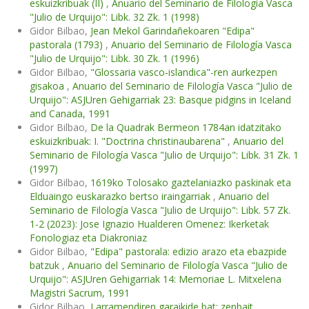
eskuizkribuak (II)
,
Anuario del Seminario de Filología Vasca
"Julio de Urquijo": Libk. 32 Zk. 1 (1998)
Gidor Bilbao,
Jean Mekol Garindañekoaren "Edipa"
pastorala (1793)
,
Anuario del Seminario de Filología Vasca
"Julio de Urquijo": Libk. 30 Zk. 1 (1996)
Gidor Bilbao,
"Glossaria vasco-islandica"-ren aurkezpen
gisakoa
,
Anuario del Seminario de Filología Vasca "Julio de
Urquijo": ASJUren Gehigarriak 23: Basque pidgins in Iceland
and Canada, 1991
Gidor Bilbao,
De la Quadrak Bermeon 1784an idatzitako
eskuizkribuak: I. "Doctrina christinaubarena"
,
Anuario del
Seminario de Filología Vasca "Julio de Urquijo": Libk. 31 Zk. 1
(1997)
Gidor Bilbao,
1619ko Tolosako gaztelaniazko paskinak eta
Elduaingo euskarazko bertso iraingarriak
,
Anuario del
Seminario de Filología Vasca "Julio de Urquijo": Libk. 57 Zk.
1-2 (2023): Jose Ignazio Hualderen Omenez: Ikerketak
Fonologiaz eta Diakroniaz
Gidor Bilbao,
"Edipa" pastorala: edizio arazo eta ebazpide
batzuk
,
Anuario del Seminario de Filología Vasca "Julio de
Urquijo": ASJUren Gehigarriak 14: Memoriae L. Mitxelena
Magistri Sacrum, 1991
Gidor Bilbao,
Larramendiren garaikide bat: zenbait