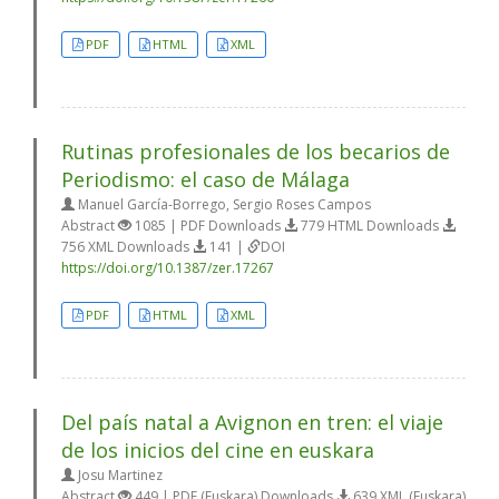
PDF
HTML
XML
Rutinas profesionales de los becarios de
Periodismo: el caso de Málaga
Manuel García-Borrego, Sergio Roses Campos
Abstract
1085 | PDF Downloads
779 HTML Downloads
756 XML Downloads
141 |
DOI
https://doi.org/10.1387/zer.17267
PDF
HTML
XML
Del país natal a Avignon en tren: el viaje
de los inicios del cine en euskara
Josu Martinez
Abstract
449 | PDF (Euskara) Downloads
639 XML (Euskara)