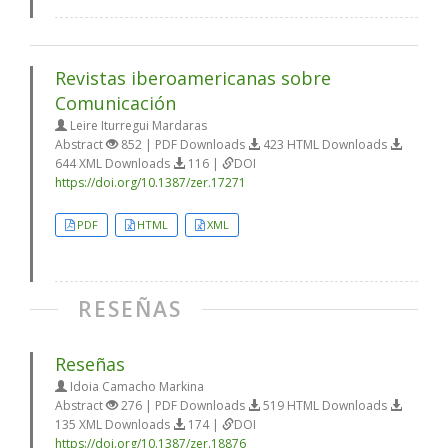
Revistas iberoamericanas sobre
Comunicación
Leire Iturregui Mardaras
Abstract
852 | PDF Downloads
423 HTML Downloads
644 XML Downloads
116 |
DOI
https://doi.org/10.1387/zer.17271
PDF
HTML
XML
RESEÑAS
Reseñas
Idoia Camacho Markina
Abstract
276 | PDF Downloads
519 HTML Downloads
135 XML Downloads
174 |
DOI
https://doi.org/10.1387/zer.18876