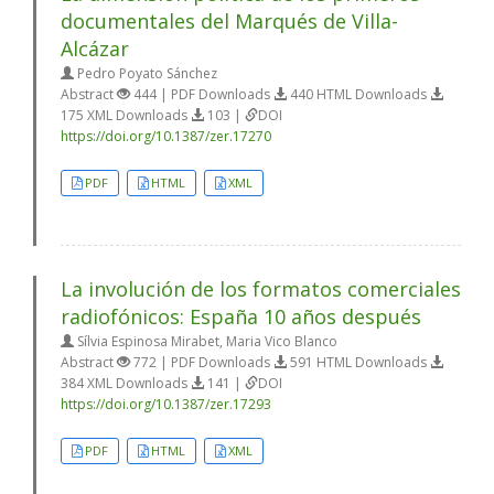
documentales del Marqués de Villa-
Alcázar
Pedro Poyato Sánchez
Abstract
444 | PDF Downloads
440 HTML Downloads
175 XML Downloads
103 |
DOI
https://doi.org/10.1387/zer.17270
PDF
HTML
XML
La involución de los formatos comerciales
radiofónicos: España 10 años después
Sílvia Espinosa Mirabet, Maria Vico Blanco
Abstract
772 | PDF Downloads
591 HTML Downloads
384 XML Downloads
141 |
DOI
https://doi.org/10.1387/zer.17293
PDF
HTML
XML