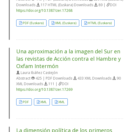
Downloads
117 HTML (Euskara) Downloads
89 |
DOI
https://doi.org/10.1387/zer.17268
PDF (Euskara)
XML (Euskara)
HTML (Euskara)
Una aproximación a la imagen del Sur en
las revistas de Acción contra el Hambre y
Oxfam Intermón
Laura Ibáñez Castejón
Abstract
425 | PDF Downloads
433 XML Downloads
90
XML Downloads
111 |
DOI
https://doi.org/10.1387/zer.17269
PDF
XML
XML
La dimensión política de los primeros