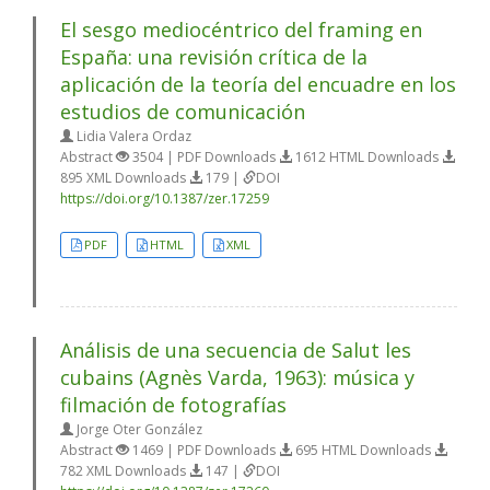
El sesgo mediocéntrico del framing en
España: una revisión crítica de la
aplicación de la teoría del encuadre en los
estudios de comunicación
Lidia Valera Ordaz
Abstract
3504 | PDF Downloads
1612 HTML Downloads
895 XML Downloads
179 |
DOI
https://doi.org/10.1387/zer.17259
PDF
HTML
XML
Análisis de una secuencia de Salut les
cubains (Agnès Varda, 1963): música y
filmación de fotografías
Jorge Oter González
Abstract
1469 | PDF Downloads
695 HTML Downloads
782 XML Downloads
147 |
DOI