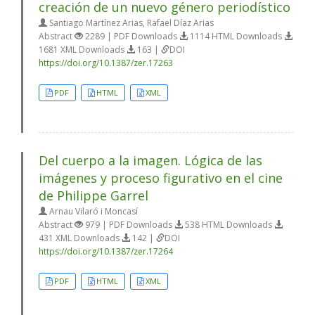
creación de un nuevo género periodístico
Santiago Martínez Arias, Rafael Díaz Arias
Abstract
2289 | PDF Downloads
1114 HTML Downloads
1681 XML Downloads
163 |
DOI
https://doi.org/10.1387/zer.17263
PDF
HTML
XML
Del cuerpo a la imagen. Lógica de las
imágenes y proceso figurativo en el cine
de Philippe Garrel
Arnau Vilaró i Moncasí
Abstract
979 | PDF Downloads
538 HTML Downloads
431 XML Downloads
142 |
DOI
https://doi.org/10.1387/zer.17264
PDF
HTML
XML