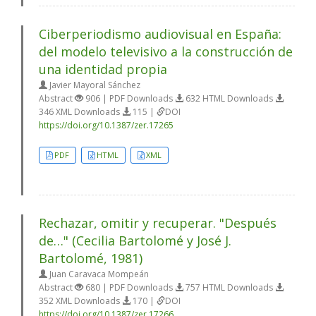
Ciberperiodismo audiovisual en España:
del modelo televisivo a la construcción de
una identidad propia
Javier Mayoral Sánchez
Abstract
906 | PDF Downloads
632 HTML Downloads
346 XML Downloads
115 |
DOI
https://doi.org/10.1387/zer.17265
PDF
HTML
XML
Rechazar, omitir y recuperar. "Después
de…" (Cecilia Bartolomé y José J.
Bartolomé, 1981)
Juan Caravaca Mompeán
Abstract
680 | PDF Downloads
757 HTML Downloads
352 XML Downloads
170 |
DOI
https://doi.org/10.1387/zer.17266