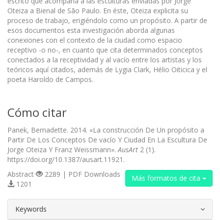
escrito que acompaña a las esculturas enviadas por Jorge
Oteiza a Bienal de São Paulo. En éste, Oteiza explicita su
proceso de trabajo, erigiéndolo como un propósito. A partir de
esos documentos esta investigación aborda algunas
conexiones con el contexto de la ciudad como espacio
receptivo -o no-, en cuanto que cita determinados conceptos
conectados a la receptividad y al vacío entre los artistas y los
teóricos aquí citados, además de Lygia Clark, Hélio Oiticica y el
poeta Haroldo de Campos.
Cómo citar
Panek, Bernadette. 2014. «La construcción De Un propósito a
Partir De Los Conceptos De vacío Y Ciudad En La Escultura De
Jorge Oteiza Y Franz Weissmann».
AusArt
2 (1).
https://doi.org/10.1387/ausart.11921.
Abstract
2289 | PDF Downloads
Más formatos de cita
1201
##plugins.themes.bootstrap3.article.d
Keywords