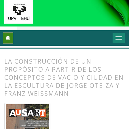
Inicio
Archivos
Vol. 2 Núm. 1 (2014): Transformar y sentir 
LA CONSTRUCCIÓN DE UN
PROPÓSITO A PARTIR DE LOS
CONCEPTOS DE VACÍO Y CIUDAD EN
LA ESCULTURA DE JORGE OTEIZA Y
FRANZ WEISSMANN
##plugins.themes.bootstrap3.article.
##plugins.themes.bootstrap3.article.