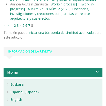
Ainhoa Akutain Ziarrusta,
[Work-in-process] + [work-in-
progress]
,
AusArt: Vol. 8 Núm. 2 (2020): Docencias,
investigaciones y creaciones compartidas entre arte-
arquitectura y sus efectos
<<
<
1
2
3
4
5
6
7
8
También puede
Iniciar una búsqueda de similitud avanzada
para
este artículo.
INFORMACIÓN DE LA REVISTA
Idioma
Euskara
Español (España)
English