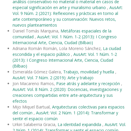
análisis conservativo no material o material en casos de
especial significación en arte y muralismo urbano
,
AusArt:
Vol. 9 Núm. 2 (2021): Reflexiones y prácticas en torno al
arte contemporáneo y su conservación: Nuevos retos,
nuevos planteamientos
Daniel Tomás Marquina,
Metáforas espaciales de la
comunidad
,
AusArt: Vol. 1 Núm. 1-2 (2013): I Congreso
Internacional Arte, Ciencia, Ciudad (Bilbao)
Adriana Román Román, Lola Moreno Sánchez,
La ciudad
escondida y el espacio público
,
AusArt: Vol. 1 Núm. 1-2
(2013): I Congreso Internacional Arte, Ciencia, Ciudad
(Bilbao)
Esmeralda Gómez Galera,
Trabajo, movilidad y huella
,
AusArt: Vol. 7 Núm. 2 (2019): Arte y trabajo
Jon Macareno Ramos,
Pase atrás y adelante y recepción
,
AusArt: Vol. 8 Núm. 2 (2020): Docencias, investigaciones y
creaciones compartidas entre arte-arquitectura y sus
efectos
Mijo Miquel Bartual,
Arquitecturas colectivas para espacios
del común
,
AusArt: Vol. 2 Núm. 1 (2014): Transformar y
sentir el espacio común
Urkiri Salaberria Gracia,
La identidad expandida
,
AusArt: Vol.
2 Núm. 1 (2014): Transformar y sentir el espacio común