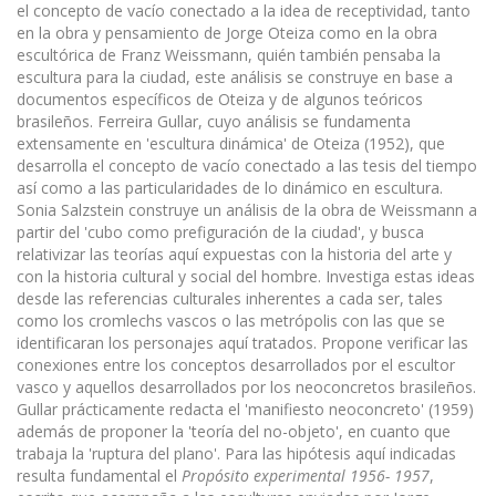
el concepto de vacío conectado a la idea de receptividad, tanto
en la obra y pensamiento de Jorge Oteiza como en la obra
escultórica de Franz Weissmann, quién también pensaba la
escultura para la ciudad, este análisis se construye en base a
documentos específicos de Oteiza y de algunos teóricos
brasileños. Ferreira Gullar, cuyo análisis se fundamenta
extensamente en 'escultura dinámica' de Oteiza (1952), que
desarrolla el concepto de vacío conectado a las tesis del tiempo
así como a las particularidades de lo dinámico en escultura.
Sonia Salzstein construye un análisis de la obra de Weissmann a
partir del 'cubo como prefiguración de la ciudad', y busca
relativizar las teorías aquí expuestas con la historia del arte y
con la historia cultural y social del hombre. Investiga estas ideas
desde las referencias culturales inherentes a cada ser, tales
como los cromlechs vascos o las metrópolis con las que se
identificaran los personajes aquí tratados. Propone verificar las
conexiones entre los conceptos desarrollados por el escultor
vasco y aquellos desarrollados por los neoconcretos brasileños.
Gullar prácticamente redacta el 'manifiesto neoconcreto' (1959)
además de proponer la 'teoría del no-objeto', en cuanto que
trabaja la 'ruptura del plano'. Para las hipótesis aquí indicadas
resulta fundamental el
Propósito experimental 1956- 1957
,