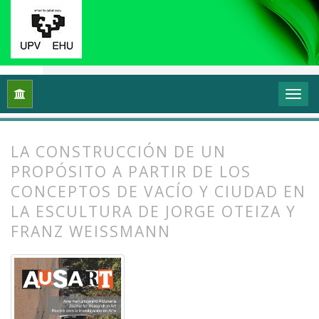
Inicio
Archivos
Vol. 2 Núm. 1 (2014): Transformar y sentir 
LA CONSTRUCCIÓN DE UN
PROPÓSITO A PARTIR DE LOS
CONCEPTOS DE VACÍO Y CIUDAD EN
LA ESCULTURA DE JORGE OTEIZA Y
FRANZ WEISSMANN
##plugins.themes.bootstrap3.article.
##plugins.themes.bootstrap3.article.