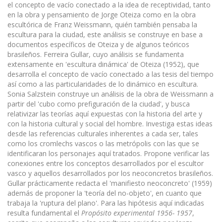
el concepto de vacío conectado a la idea de receptividad, tanto
en la obra y pensamiento de Jorge Oteiza como en la obra
escultórica de Franz Weissmann, quién también pensaba la
escultura para la ciudad, este análisis se construye en base a
documentos específicos de Oteiza y de algunos teóricos
brasileños. Ferreira Gullar, cuyo análisis se fundamenta
extensamente en 'escultura dinámica' de Oteiza (1952), que
desarrolla el concepto de vacío conectado a las tesis del tiempo
así como a las particularidades de lo dinámico en escultura.
Sonia Salzstein construye un análisis de la obra de Weissmann a
partir del 'cubo como prefiguración de la ciudad', y busca
relativizar las teorías aquí expuestas con la historia del arte y
con la historia cultural y social del hombre. Investiga estas ideas
desde las referencias culturales inherentes a cada ser, tales
como los cromlechs vascos o las metrópolis con las que se
identificaran los personajes aquí tratados. Propone verificar las
conexiones entre los conceptos desarrollados por el escultor
vasco y aquellos desarrollados por los neoconcretos brasileños.
Gullar prácticamente redacta el 'manifiesto neoconcreto' (1959)
además de proponer la 'teoría del no-objeto', en cuanto que
trabaja la 'ruptura del plano'. Para las hipótesis aquí indicadas
resulta fundamental el
Propósito experimental 1956- 1957
,