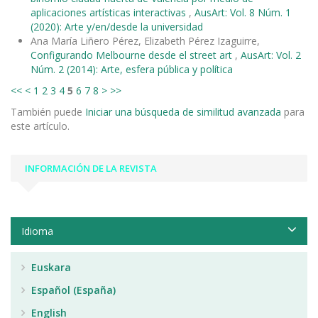
aplicaciones artísticas interactivas
,
AusArt: Vol. 8 Núm. 1
(2020): Arte y/en/desde la universidad
Ana María Liñero Pérez, Elizabeth Pérez Izaguirre,
Configurando Melbourne desde el street art
,
AusArt: Vol. 2
Núm. 2 (2014): Arte, esfera pública y política
<<
<
1
2
3
4
5
6
7
8
>
>>
También puede
Iniciar una búsqueda de similitud avanzada
para
este artículo.
INFORMACIÓN DE LA REVISTA
Idioma
Euskara
Español (España)
English