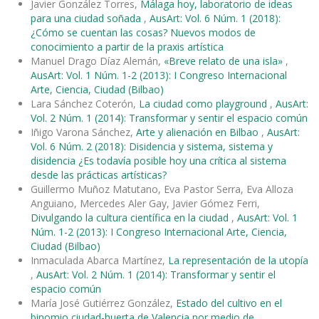
Javier González Torres,
Málaga hoy, laboratorio de ideas
para una ciudad soñada
,
AusArt: Vol. 6 Núm. 1 (2018):
¿Cómo se cuentan las cosas? Nuevos modos de
conocimiento a partir de la praxis artística
Manuel Drago Díaz Alemán,
«Breve relato de una isla»
,
AusArt: Vol. 1 Núm. 1-2 (2013): I Congreso Internacional
Arte, Ciencia, Ciudad (Bilbao)
Lara Sánchez Coterón,
La ciudad como playground
,
AusArt:
Vol. 2 Núm. 1 (2014): Transformar y sentir el espacio común
Iñigo Varona Sánchez,
Arte y alienación en Bilbao
,
AusArt:
Vol. 6 Núm. 2 (2018): Disidencia y sistema, sistema y
disidencia ¿Es todavía posible hoy una crítica al sistema
desde las prácticas artísticas?
Guillermo Muñoz Matutano, Eva Pastor Serra, Eva Alloza
Anguiano, Mercedes Aler Gay, Javier Gómez Ferri,
Divulgando la cultura científica en la ciudad
,
AusArt: Vol. 1
Núm. 1-2 (2013): I Congreso Internacional Arte, Ciencia,
Ciudad (Bilbao)
Inmaculada Abarca Martínez,
La representación de la utopía
,
AusArt: Vol. 2 Núm. 1 (2014): Transformar y sentir el
espacio común
María José Gutiérrez González,
Estado del cultivo en el
binomio ciudad-huerta de Valencia por medio de