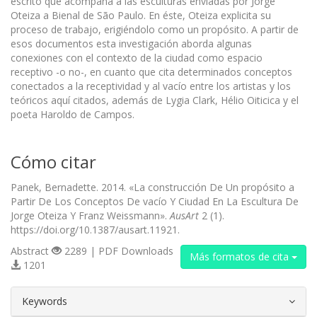
escrito que acompaña a las esculturas enviadas por Jorge
Oteiza a Bienal de São Paulo. En éste, Oteiza explicita su
proceso de trabajo, erigiéndolo como un propósito. A partir de
esos documentos esta investigación aborda algunas
conexiones con el contexto de la ciudad como espacio
receptivo -o no-, en cuanto que cita determinados conceptos
conectados a la receptividad y al vacío entre los artistas y los
teóricos aquí citados, además de Lygia Clark, Hélio Oiticica y el
poeta Haroldo de Campos.
Cómo citar
Panek, Bernadette. 2014. «La construcción De Un propósito a
Partir De Los Conceptos De vacío Y Ciudad En La Escultura De
Jorge Oteiza Y Franz Weissmann».
AusArt
2 (1).
https://doi.org/10.1387/ausart.11921.
Abstract
2289 | PDF Downloads
Más formatos de cita
1201
##plugins.themes.bootstrap3.article.d
Keywords