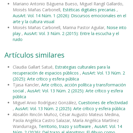
Mariano Antonio Báguena Bueso, Miguel Rangil Gallardo,
Moisés Mañas Carbonell,
Estéticas digitales precarias
,
AusArt: Vol. 14 Núm. 1 (2026): Discursos emocionales en el
arte y la cultura visual
Moisés Mañas Carbonell, Marina Pastor Aguilar,
Noise into
play
,
AusArt: Vol. 3 Núm. 2 (2015): Entre la escucha y el
ruido
Artículos similares
Claudia Gallart Satué,
Estrategias culturales para la
recuperación de espacios públicos
,
AusArt: Vol. 13 Núm. 2
(2025): Arte crítico y esfera pública
Tjasa Kancler,
Arte crítico, acción política y transformación
social
,
AusArt: Vol. 13 Núm. 2 (2025): Arte crítico y esfera
pública
Miguel Anxo Rodríguez González,
Cuestiones de efectividad
,
AusArt: Vol. 13 Núm. 2 (2025): Arte crítico y esfera pública
Absalón Rincón Muñoz, César Augusto Mateus Medina,
Paola Angélica Castro Salazar, María Angélica Martínez
Wandurraga,
Territorio, trazo y software
,
AusArt: Vol. 14
Núm. 2 (2026): Del trazo al algoritmo: El dibujo como