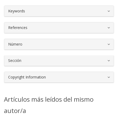
##plugins.themes.bootstrap3.article.d
Keywords
References
Número
Sección
Copyright Information
Artículos más leídos del mismo
autor/a