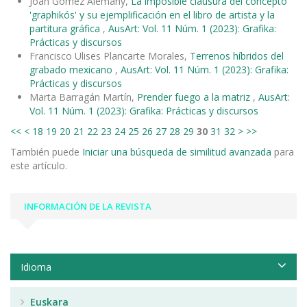
Joan Gómez Alemany,
La imposible clausura del concepto
'graphikós' y su ejemplificación en el libro de artista y la
partitura gráfica
,
AusArt: Vol. 11 Núm. 1 (2023): Grafika:
Prácticas y discursos
Francisco Ulises Plancarte Morales,
Terrenos híbridos del
grabado mexicano
,
AusArt: Vol. 11 Núm. 1 (2023): Grafika:
Prácticas y discursos
Marta Barragán Martín,
Prender fuego a la matriz
,
AusArt:
Vol. 11 Núm. 1 (2023): Grafika: Prácticas y discursos
<<
<
18
19
20
21
22
23
24
25
26
27
28
29
30
31
32
>
>>
También puede
Iniciar una búsqueda de similitud avanzada
para
este artículo.
INFORMACIÓN DE LA REVISTA
Idioma
Euskara