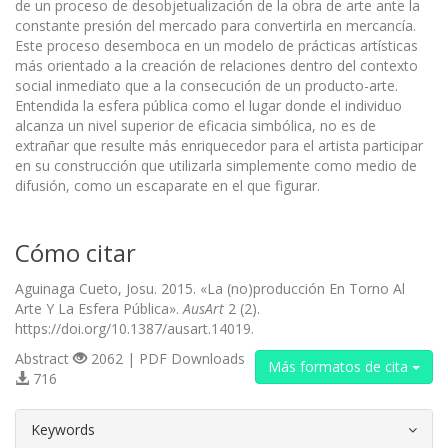
de un proceso de desobjetualización de la obra de arte ante la
constante presión del mercado para convertirla en mercancía.
Este proceso desemboca en un modelo de prácticas artísticas
más orientado a la creación de relaciones dentro del contexto
social inmediato que a la consecución de un producto-arte.
Entendida la esfera pública como el lugar donde el individuo
alcanza un nivel superior de eficacia simbólica, no es de
extrañar que resulte más enriquecedor para el artista participar
en su construcción que utilizarla simplemente como medio de
difusión, como un escaparate en el que figurar.
Cómo citar
Aguinaga Cueto, Josu. 2015. «La (no)producción En Torno Al
Arte Y La Esfera Pública».
AusArt
2 (2).
https://doi.org/10.1387/ausart.14019.
Abstract
2062 | PDF Downloads
Más formatos de cita
716
##plugins.themes.bootstrap3.article.d
Keywords