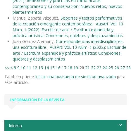
(2021): Reflexiones y prácticas en torno al arte
contemporáneo y su conservación: Nuevos retos, nuevos
planteamientos
Manuel Zapata Vázquez,
Soportes y textos performativos
de la creación emergente contemporánea
,
AusArt: Vol. 10
Núm. 1 (2022): Escribir de arte / Escritura expandida y
práctica artística: Conexiones, quiebres y desplazamientos
Joan Gómez Alemany,
Correspondencias interdisciplinares,
una escritura libre
,
AusArt: Vol. 10 Núm. 1 (2022): Escribir de
arte / Escritura expandida y práctica artística: Conexiones,
quiebres y desplazamientos
<<
<
8
9
10
11
12
13
14
15
16
17
18
19
20
21
22
23
24
25
26
27
28
También puede
Iniciar una búsqueda de similitud avanzada
para
este artículo.
INFORMACIÓN DE LA REVISTA
Idioma