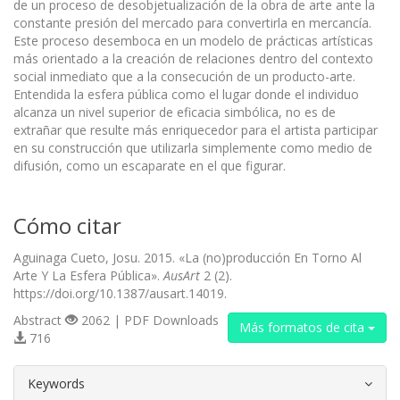
de un proceso de desobjetualización de la obra de arte ante la
constante presión del mercado para convertirla en mercancía.
Este proceso desemboca en un modelo de prácticas artísticas
más orientado a la creación de relaciones dentro del contexto
social inmediato que a la consecución de un producto-arte.
Entendida la esfera pública como el lugar donde el individuo
alcanza un nivel superior de eficacia simbólica, no es de
extrañar que resulte más enriquecedor para el artista participar
en su construcción que utilizarla simplemente como medio de
difusión, como un escaparate en el que figurar.
Cómo citar
Aguinaga Cueto, Josu. 2015. «La (no)producción En Torno Al
Arte Y La Esfera Pública».
AusArt
2 (2).
https://doi.org/10.1387/ausart.14019.
Abstract
2062 | PDF Downloads
Más formatos de cita
716
##plugins.themes.bootstrap3.article.d
Keywords