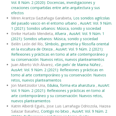
Vol. 8 Núm. 2 (2020): Docencias, investigaciones y
creaciones compartidas entre arte-arquitectura y sus
efectos
Miren Arantza Gaztañaga Garabieta,
Los sonidos agrícolas
del pasado vasco en el entorno urbano
,
AusArt: Vol. 9 Núm.
1 (2021): Sonidos urbanos: Música, sonido y sociedad
Enrike Hurtado Mendieta,
Afuera
,
AusArt: Vol. 9 Núm. 1
(2021): Sonidos urbanos: Música, sonido y sociedad
Belén León del Río,
Símbolo, geometría y filosofía oriental
en la escultura de Oteiza
,
AusArt: Vol. 9 Núm. 2 (2021):
Reflexiones y prácticas en torno al arte contemporáneo y
su conservación: Nuevos retos, nuevos planteamientos
Juan Alberto Vich Álvarez,
«Sin piel»' de Marina Núñez
,
AusArt: Vol. 9 Núm. 2 (2021): Reflexiones y prácticas en
torno al arte contemporáneo y su conservación: Nuevos
retos, nuevos planteamientos
Jon Mantzisidor Uria,
Edukia, forma eta ahanztura
,
AusArt:
Vol. 9 Núm. 2 (2021): Reflexiones y prácticas en torno al
arte contemporáneo y su conservación: Nuevos retos,
nuevos planteamientos
Katrin Alberdi Egués, Jose Luis Larrañaga Odriozola, Haizea
Salazar Basañez,
Contigo no bitxo
,
AusArt: Vol. 9 Núm. 2