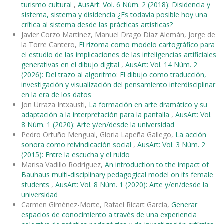
turismo cultural
,
AusArt: Vol. 6 Núm. 2 (2018): Disidencia y
sistema, sistema y disidencia ¿Es todavía posible hoy una
crítica al sistema desde las prácticas artísticas?
Javier Corzo Martínez, Manuel Drago Díaz Alemán, Jorge de
la Torre Cantero,
El rizoma como modelo cartográfico para
el estudio de las implicaciones de las inteligencias artificiales
generativas en el dibujo digital
,
AusArt: Vol. 14 Núm. 2
(2026): Del trazo al algoritmo: El dibujo como traducción,
investigación y visualización del pensamiento interdisciplinar
en la era de los datos
Jon Urraza Intxausti,
La formación en arte dramático y su
adaptación a la interpretación para la pantalla
,
AusArt: Vol.
8 Núm. 1 (2020): Arte y/en/desde la universidad
Pedro Ortuño Mengual, Gloria Lapeña Gallego,
La acción
sonora como reivindicación social
,
AusArt: Vol. 3 Núm. 2
(2015): Entre la escucha y el ruido
Marisa Vadillo Rodríguez,
An introduction to the impact of
Bauhaus multi-disciplinary pedagogical model on its female
students
,
AusArt: Vol. 8 Núm. 1 (2020): Arte y/en/desde la
universidad
Carmen Giménez-Morte, Rafael Ricart García,
Generar
espacios de conocimiento a través de una experiencia