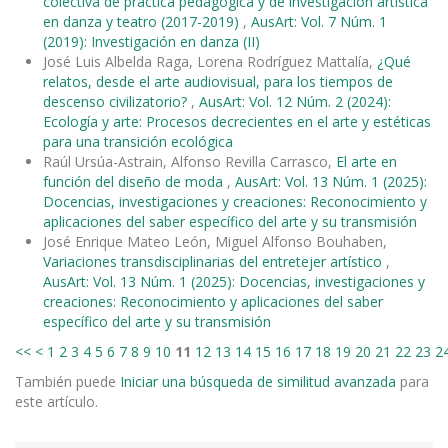
colectiva de práctica pedagógica y de investigación artística
en danza y teatro (2017-2019)
,
AusArt: Vol. 7 Núm. 1
(2019): Investigación en danza (II)
José Luis Albelda Raga, Lorena Rodríguez Mattalía,
¿Qué
relatos, desde el arte audiovisual, para los tiempos de
descenso civilizatorio?
,
AusArt: Vol. 12 Núm. 2 (2024):
Ecología y arte: Procesos decrecientes en el arte y estéticas
para una transición ecológica
Raúl Ursúa-Astrain, Alfonso Revilla Carrasco,
El arte en
función del diseño de moda
,
AusArt: Vol. 13 Núm. 1 (2025):
Docencias, investigaciones y creaciones: Reconocimiento y
aplicaciones del saber específico del arte y su transmisión
José Enrique Mateo León, Miguel Alfonso Bouhaben,
Variaciones transdisciplinarias del entretejer artístico
,
AusArt: Vol. 13 Núm. 1 (2025): Docencias, investigaciones y
creaciones: Reconocimiento y aplicaciones del saber
específico del arte y su transmisión
<<
<
1
2
3
4
5
6
7
8
9
10
11
12
13
14
15
16
17
18
19
20
21
22
23
2
También puede
Iniciar una búsqueda de similitud avanzada
para
este artículo.