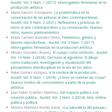
AusArt: Vol. 5 Núm. 1 (2017): Interrogantes feministas en la
producción artística
María Sancho Zorraquino,
La problemática en la
conservación de las pinturas al óleo contemporáneas
,
AusArt: Vol. 9 Núm. 2 (2021): Reflexiones y prácticas en
torno al arte contemporáneo y su conservación: Nuevos
retos, nuevos planteamientos
María Carmen Benedito Pérez,
Feminismo, género y
labores reproductivas
,
AusArt: Vol. 5 Núm. 1 (2017):
Interrogantes feministas en la producción artística
Miriam González Álvarez,
El cuerpo como territorio
,
AusArt:
Vol. 14 Núm. 2 (2026): Del trazo al algoritmo: El dibujo
como traducción, investigación y visualización del
pensamiento interdisciplinar en la era de los datos
Rakel Gomez-Vazquez,
A la sombra de la producción
,
AusArt: Vol. 6 Núm. 1 (2018): ¿Cómo se cuentan las cosas?
Nuevos modos de conocimiento a partir de la praxis
artística
Juan Pablo Ordúñez Martínez,
Del espacio público a la
creación pública
,
AusArt: Vol. 2 Núm. 2 (2014): Arte, esfera
pública y política
Mónica Martínez-Bordiú Aznar,
«La naturaleza del paisaje»
,