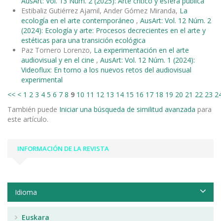
AusArt: Vol. 13 Núm. 2 (2025): Arte crítico y esfera pública
Estibaliz Gutiérrez Ajamil, Ander Gómez Miranda,
La
ecología en el arte contemporáneo
,
AusArt: Vol. 12 Núm. 2
(2024): Ecología y arte: Procesos decrecientes en el arte y
estéticas para una transición ecológica
Paz Tornero Lorenzo,
La experimentación en el arte
audiovisual y en el cine
,
AusArt: Vol. 12 Núm. 1 (2024):
Videoflux: En torno a los nuevos retos del audiovisual
experimental
<<
<
1
2
3
4
5
6
7
8
9
10
11
12
13
14
15
16
17
18
19
20
21
22
23
2
También puede
Iniciar una búsqueda de similitud avanzada
para
este artículo.
INFORMACIÓN DE LA REVISTA
Idioma
Euskara