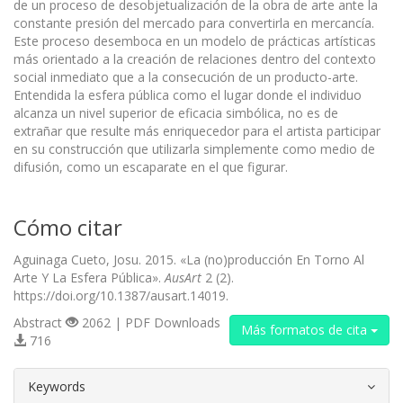
de un proceso de desobjetualización de la obra de arte ante la
constante presión del mercado para convertirla en mercancía.
Este proceso desemboca en un modelo de prácticas artísticas
más orientado a la creación de relaciones dentro del contexto
social inmediato que a la consecución de un producto-arte.
Entendida la esfera pública como el lugar donde el individuo
alcanza un nivel superior de eficacia simbólica, no es de
extrañar que resulte más enriquecedor para el artista participar
en su construcción que utilizarla simplemente como medio de
difusión, como un escaparate en el que figurar.
Cómo citar
Aguinaga Cueto, Josu. 2015. «La (no)producción En Torno Al
Arte Y La Esfera Pública».
AusArt
2 (2).
https://doi.org/10.1387/ausart.14019.
Abstract
2062 | PDF Downloads
Más formatos de cita
716
##plugins.themes.bootstrap3.article.d
Keywords