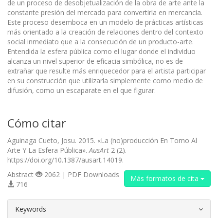
de un proceso de desobjetualización de la obra de arte ante la
constante presión del mercado para convertirla en mercancía.
Este proceso desemboca en un modelo de prácticas artísticas
más orientado a la creación de relaciones dentro del contexto
social inmediato que a la consecución de un producto-arte.
Entendida la esfera pública como el lugar donde el individuo
alcanza un nivel superior de eficacia simbólica, no es de
extrañar que resulte más enriquecedor para el artista participar
en su construcción que utilizarla simplemente como medio de
difusión, como un escaparate en el que figurar.
Cómo citar
Aguinaga Cueto, Josu. 2015. «La (no)producción En Torno Al
Arte Y La Esfera Pública».
AusArt
2 (2).
https://doi.org/10.1387/ausart.14019.
Abstract
2062 | PDF Downloads
Más formatos de cita
716
##plugins.themes.bootstrap3.article.d
Keywords