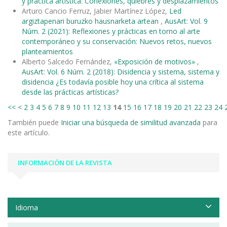
y práctica artística: Conexiones, quiebres y desplazamientos
Arturo Cancio Ferruz, Jabier Martínez López,
Led
argiztapenari buruzko hausnarketa artean
,
AusArt: Vol. 9
Núm. 2 (2021): Reflexiones y prácticas en torno al arte
contemporáneo y su conservación: Nuevos retos, nuevos
planteamientos
Alberto Salcedo Fernández,
«Exposición de motivos»
,
AusArt: Vol. 6 Núm. 2 (2018): Disidencia y sistema, sistema y
disidencia ¿Es todavía posible hoy una crítica al sistema
desde las prácticas artísticas?
<<
<
2
3
4
5
6
7
8
9
10
11
12
13
14
15
16
17
18
19
20
21
22
23
24
También puede
Iniciar una búsqueda de similitud avanzada
para
este artículo.
INFORMACIÓN DE LA REVISTA
Idioma