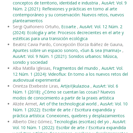
conceptos de territorio, identidad e industria
,
AusArt: Vol. 9
Núm. 2 (2021): Reflexiones y prácticas en torno al arte
contemporáneo y su conservación: Nuevos retos, nuevos
planteamientos
Sergi Quiñonero Ortuño,
Ecoarte
,
AusArt: Vol. 12 Núm. 2
(2024): Ecología y arte: Procesos decrecientes en el arte y
estéticas para una transición ecológica
Beatriz Cavia Pardo, Concepción Elorza Ibáñez de Gauna,
Apuntes sobre un espacio sonoro, «Sun & sea (marina)»
,
AusArt: Vol. 9 Núm. 1 (2021): Sonidos urbanos: Música,
sonido y sociedad
Alba Matilla Iglesias,
Fragmentos del mundo
,
AusArt: Vol.
12 Núm. 1 (2024): Videoflux: En torno a los nuevos retos del
audiovisual experimental
Onintza Etxebeste Liras,
Art(e/i)kulazioa
,
AusArt: Vol. 6
Núm. 1 (2018): ¿Cómo se cuentan las cosas? Nuevos
modos de conocimiento a partir de la praxis artística
Alizée Armet,
Art of the technological world
,
AusArt: Vol. 10
Núm. 1 (2022): Escribir de arte / Escritura expandida y
práctica artística: Conexiones, quiebres y desplazamientos
Alberto Díez Gómez,
Tecnologías (escritas) del yo
,
AusArt:
Vol. 10 Núm. 1 (2022): Escribir de arte / Escritura expandida