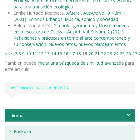
Ecología y arte: Procesos decrecientes en el arte y estéticas
para una transición ecológica
Enrike Hurtado Mendieta,
Afuera
,
AusArt: Vol. 9 Núm. 1
(2021): Sonidos urbanos: Música, sonido y sociedad
Belén León del Río,
Símbolo, geometría y filosofía oriental
en la escultura de Oteiza
,
AusArt: Vol. 9 Núm. 2 (2021):
Reflexiones y prácticas en torno al arte contemporáneo y
su conservación: Nuevos retos, nuevos planteamientos
<<
<
7
8
9
10
11
12
13
14
15
16
17
18
19
20
21
22
23
24
25
26
27
También puede
Iniciar una búsqueda de similitud avanzada
para
este artículo.
INFORMACIÓN DE LA REVISTA
Idioma
Euskara