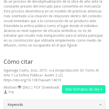
de un proceso de desobjetualización de la obra de arte ante la
constante presión del mercado para convertirla en mercancía.
Este proceso desemboca en un modelo de prácticas artísticas
más orientado a la creación de relaciones dentro del contexto
social inmediato que a la consecución de un producto-arte.
Entendida la esfera pública como el lugar donde el individuo
alcanza un nivel superior de eficacia simbólica, no es de
extrañar que resulte más enriquecedor para el artista participar
en su construcción que utilizarla simplemente como medio de
difusión, como un escaparate en el que figurar.
Cómo citar
Aguinaga Cueto, Josu. 2015. «La (no)producción En Torno Al
Arte Y La Esfera Pública».
AusArt
2 (2).
https://doi.org/10.1387/ausart.14019.
Abstract
2062 | PDF Downloads
Más formatos de cita
716
##plugins.themes.bootstrap3.article.d
Keywords