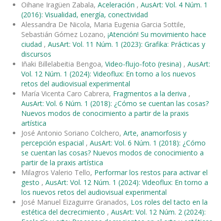
Oihane Iragüen Zabala,
Aceleración
,
AusArt: Vol. 4 Núm. 1
(2016): Visualidad, energía, conectividad
Alessandra De Nicola, Maria Eugenia Garcia Sottile,
Sebastián Gómez Lozano,
¡Atención! Su movimiento hace
ciudad
,
AusArt: Vol. 11 Núm. 1 (2023): Grafika: Prácticas y
discursos
Iñaki Billelabeitia Bengoa,
Video-flujo-foto (resina)
,
AusArt:
Vol. 12 Núm. 1 (2024): Videoflux: En torno a los nuevos
retos del audiovisual experimental
María Vicenta Caro Cabrera,
Fragmentos a la deriva
,
AusArt: Vol. 6 Núm. 1 (2018): ¿Cómo se cuentan las cosas?
Nuevos modos de conocimiento a partir de la praxis
artística
José Antonio Soriano Colchero,
Arte, anamorfosis y
percepción espacial
,
AusArt: Vol. 6 Núm. 1 (2018): ¿Cómo
se cuentan las cosas? Nuevos modos de conocimiento a
partir de la praxis artística
Milagros Valerio Tello,
Performar los restos para activar el
gesto
,
AusArt: Vol. 12 Núm. 1 (2024): Videoflux: En torno a
los nuevos retos del audiovisual experimental
José Manuel Eizaguirre Granados,
Los roles del tacto en la
estética del decrecimiento
,
AusArt: Vol. 12 Núm. 2 (2024):