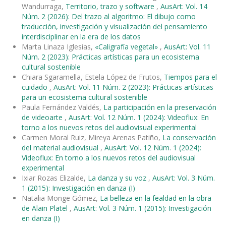
Wandurraga,
Territorio, trazo y software
,
AusArt: Vol. 14
Núm. 2 (2026): Del trazo al algoritmo: El dibujo como
traducción, investigación y visualización del pensamiento
interdisciplinar en la era de los datos
Marta Linaza Iglesias,
«Caligrafía vegetal»
,
AusArt: Vol. 11
Núm. 2 (2023): Prácticas artísticas para un ecosistema
cultural sostenible
Chiara Sgaramella, Estela López de Frutos,
Tiempos para el
cuidado
,
AusArt: Vol. 11 Núm. 2 (2023): Prácticas artísticas
para un ecosistema cultural sostenible
Paula Fernández Valdés,
La participación en la preservación
de videoarte
,
AusArt: Vol. 12 Núm. 1 (2024): Videoflux: En
torno a los nuevos retos del audiovisual experimental
Carmen Moral Ruiz, Mireya Arenas Patiño,
La conservación
del material audiovisual
,
AusArt: Vol. 12 Núm. 1 (2024):
Videoflux: En torno a los nuevos retos del audiovisual
experimental
Ixiar Rozas Elizalde,
La danza y su voz
,
AusArt: Vol. 3 Núm.
1 (2015): Investigación en danza (I)
Natalia Monge Gómez,
La belleza en la fealdad en la obra
de Alain Platel
,
AusArt: Vol. 3 Núm. 1 (2015): Investigación
en danza (I)