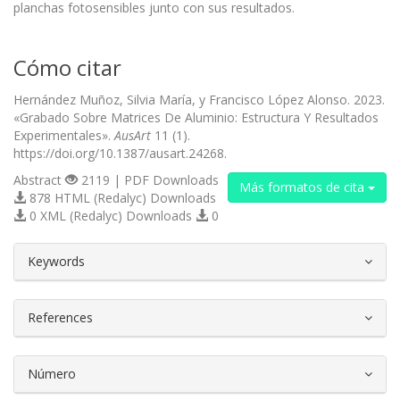
planchas fotosensibles junto con sus resultados.
Cómo citar
Hernández Muñoz, Silvia María, y Francisco López Alonso. 2023.
«Grabado Sobre Matrices De Aluminio: Estructura Y Resultados
Experimentales».
AusArt
11 (1).
https://doi.org/10.1387/ausart.24268.
Abstract
2119 | PDF Downloads
Más formatos de cita
878 HTML (Redalyc) Downloads
0 XML (Redalyc) Downloads
0
##plugins.themes.bootstrap3.article.d
Keywords
References
Número