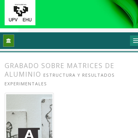
Inicio
Archivos
Vol. 11 Núm. 1 (2023): Grafika: Prácticas y di
GRABADO SOBRE MATRICES DE
ALUMINIO
ESTRUCTURA Y RESULTADOS
EXPERIMENTALES
##plugins.themes.bootstrap3.article.
##plugins.themes.bootstrap3.article.