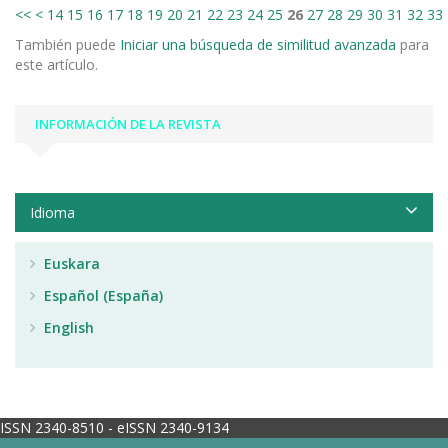
<<
<
14
15
16
17
18
19
20
21
22
23
24
25
26
27
28
29
30
31
32
33
También puede
Iniciar una búsqueda de similitud avanzada
para
este artículo.
INFORMACIÓN DE LA REVISTA
Idioma
Euskara
Español (España)
English
ISSN 2340-8510 - eISSN 2340-9134