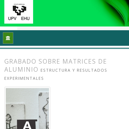
Inicio
Archivos
Vol. 11 Núm. 1 (2023): Grafika: Prácticas y di
GRABADO SOBRE MATRICES DE
ALUMINIO
ESTRUCTURA Y RESULTADOS
EXPERIMENTALES
##plugins.themes.bootstrap3.article.
##plugins.themes.bootstrap3.article.