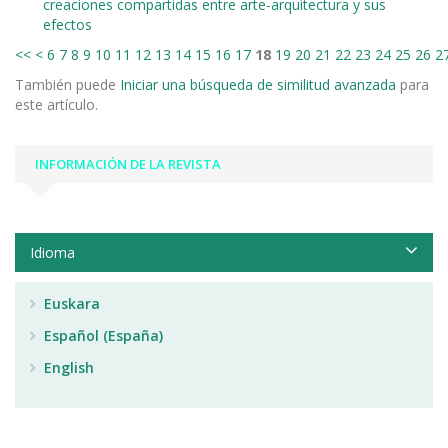
creaciones compartidas entre arte-arquitectura y sus
efectos
<<
<
6
7
8
9
10
11
12
13
14
15
16
17
18
19
20
21
22
23
24
25
26
2
También puede
Iniciar una búsqueda de similitud avanzada
para
este artículo.
INFORMACIÓN DE LA REVISTA
Idioma
Euskara
Español (España)
English