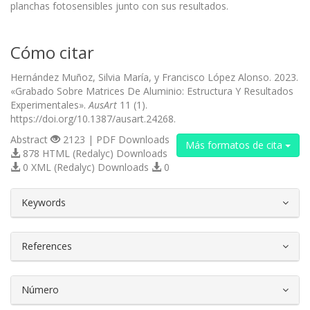
planchas fotosensibles junto con sus resultados.
Cómo citar
Hernández Muñoz, Silvia María, y Francisco López Alonso. 2023.
«Grabado Sobre Matrices De Aluminio: Estructura Y Resultados
Experimentales».
AusArt
11 (1).
https://doi.org/10.1387/ausart.24268.
Abstract
2123 | PDF Downloads
Más formatos de cita
878 HTML (Redalyc) Downloads
0 XML (Redalyc) Downloads
0
##plugins.themes.bootstrap3.article.d
Keywords
References
Número