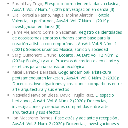
Sarahí Lay Trigo,
El espacio formativo en la danza clásica
,
AusArt: Vol. 7 Núm. 1 (2019): Investigación en danza (II)
Elia Torrecilla Patiño, Miguel Molina Alarcón,
Tórtola
Valencia, la performer
,
AusArt: Vol. 7 Núm. 1 (2019):
Investigación en danza (II)
Jaime Alejandro Cornelio Yacaman,
Registro de identidades
de ecosistemas sonoros urbanos como base para la
creación artística contemporánea
,
AusArt: Vol. 9 Núm. 1
(2021): Sonidos urbanos: Música, sonido y sociedad
Sergi Quiñonero Ortuño,
Ecoarte
,
AusArt: Vol. 12 Núm. 2
(2024): Ecología y arte: Procesos decrecientes en el arte y
estéticas para una transición ecológica
Mikel Larratxe Berazadi,
Gogo andamioak arkitektura
pentsamenduaren lanketan
,
AusArt: Vol. 8 Núm. 2 (2020):
Docencias, investigaciones y creaciones compartidas entre
arte-arquitectura y sus efectos
Natividad Navalon Blesa, David Trujillo Ruiz,
El espacio
hertziano
,
AusArt: Vol. 8 Núm. 2 (2020): Docencias,
investigaciones y creaciones compartidas entre arte-
arquitectura y sus efectos
Jon Macareno Ramos,
Pase atrás y adelante y recepción
,
AusArt: Vol. 8 Núm. 2 (2020): Docencias, investigaciones y