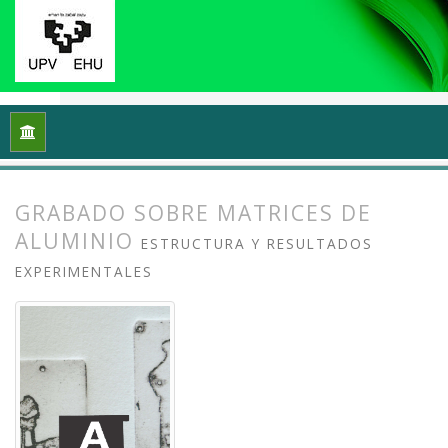
Inicio
Archivos
Vol. 11 Núm. 1 (2023): Grafika: Prácticas y di
GRABADO SOBRE MATRICES DE
ALUMINIO
ESTRUCTURA Y RESULTADOS
EXPERIMENTALES
##plugins.themes.bootstrap3.article.
##plugins.themes.bootstrap3.article.