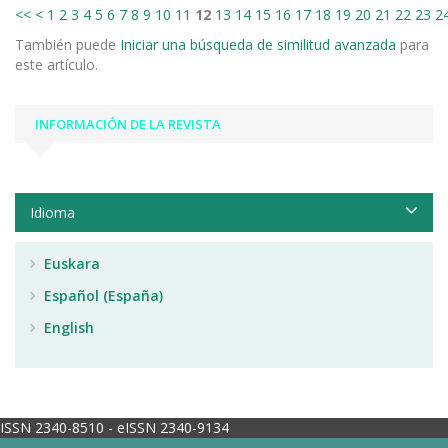
<<
<
1
2
3
4
5
6
7
8
9
10
11
12
13
14
15
16
17
18
19
20
21
22
23
2
También puede
Iniciar una búsqueda de similitud avanzada
para
este artículo.
INFORMACIÓN DE LA REVISTA
Idioma
Euskara
Español (España)
English
ISSN 2340-8510 - eISSN 2340-9134