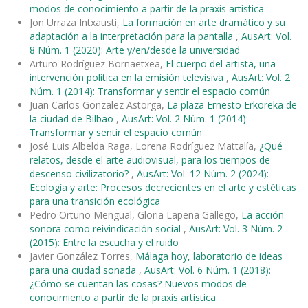
modos de conocimiento a partir de la praxis artística
Jon Urraza Intxausti,
La formación en arte dramático y su
adaptación a la interpretación para la pantalla
,
AusArt: Vol.
8 Núm. 1 (2020): Arte y/en/desde la universidad
Arturo Rodríguez Bornaetxea,
El cuerpo del artista, una
intervención política en la emisión televisiva
,
AusArt: Vol. 2
Núm. 1 (2014): Transformar y sentir el espacio común
Juan Carlos Gonzalez Astorga,
La plaza Ernesto Erkoreka de
la ciudad de Bilbao
,
AusArt: Vol. 2 Núm. 1 (2014):
Transformar y sentir el espacio común
José Luis Albelda Raga, Lorena Rodríguez Mattalía,
¿Qué
relatos, desde el arte audiovisual, para los tiempos de
descenso civilizatorio?
,
AusArt: Vol. 12 Núm. 2 (2024):
Ecología y arte: Procesos decrecientes en el arte y estéticas
para una transición ecológica
Pedro Ortuño Mengual, Gloria Lapeña Gallego,
La acción
sonora como reivindicación social
,
AusArt: Vol. 3 Núm. 2
(2015): Entre la escucha y el ruido
Javier González Torres,
Málaga hoy, laboratorio de ideas
para una ciudad soñada
,
AusArt: Vol. 6 Núm. 1 (2018):
¿Cómo se cuentan las cosas? Nuevos modos de
conocimiento a partir de la praxis artística