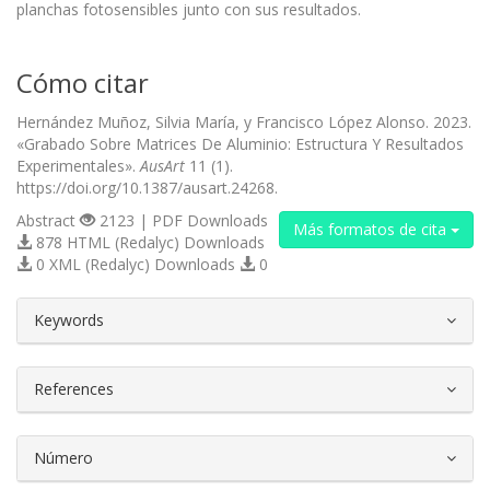
planchas fotosensibles junto con sus resultados.
Cómo citar
Hernández Muñoz, Silvia María, y Francisco López Alonso. 2023.
«Grabado Sobre Matrices De Aluminio: Estructura Y Resultados
Experimentales».
AusArt
11 (1).
https://doi.org/10.1387/ausart.24268.
Abstract
2123 | PDF Downloads
Más formatos de cita
878 HTML (Redalyc) Downloads
0 XML (Redalyc) Downloads
0
##plugins.themes.bootstrap3.article.d
Keywords
References
Número