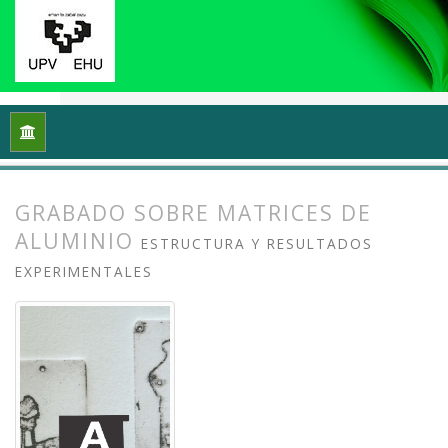
Inicio
Archivos
Vol. 11 Núm. 1 (2023): Grafika: Prácticas y di
GRABADO SOBRE MATRICES DE
ALUMINIO
ESTRUCTURA Y RESULTADOS
EXPERIMENTALES
##plugins.themes.bootstrap3.article.
##plugins.themes.bootstrap3.article.