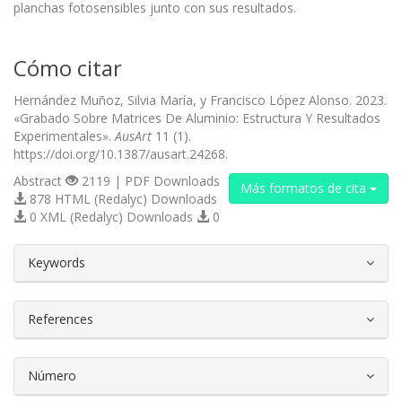
planchas fotosensibles junto con sus resultados.
Cómo citar
Hernández Muñoz, Silvia María, y Francisco López Alonso. 2023.
«Grabado Sobre Matrices De Aluminio: Estructura Y Resultados
Experimentales».
AusArt
11 (1).
https://doi.org/10.1387/ausart.24268.
Abstract
2119 | PDF Downloads
Más formatos de cita
878 HTML (Redalyc) Downloads
0 XML (Redalyc) Downloads
0
##plugins.themes.bootstrap3.article.d
Keywords
References
Número