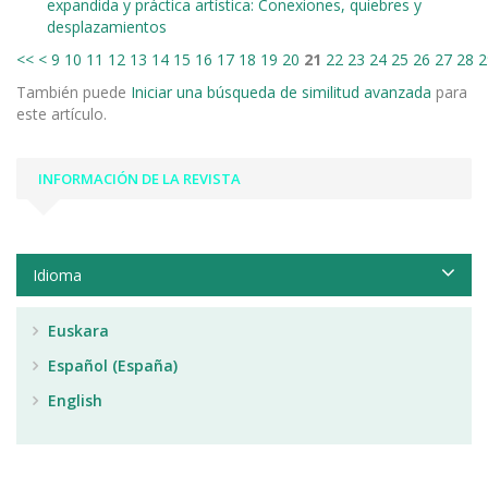
expandida y práctica artística: Conexiones, quiebres y
desplazamientos
<<
<
9
10
11
12
13
14
15
16
17
18
19
20
21
22
23
24
25
26
27
28
2
También puede
Iniciar una búsqueda de similitud avanzada
para
este artículo.
INFORMACIÓN DE LA REVISTA
Idioma
Euskara
Español (España)
English