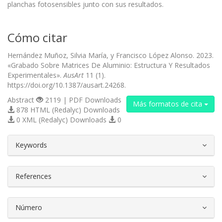
planchas fotosensibles junto con sus resultados.
Cómo citar
Hernández Muñoz, Silvia María, y Francisco López Alonso. 2023.
«Grabado Sobre Matrices De Aluminio: Estructura Y Resultados
Experimentales».
AusArt
11 (1).
https://doi.org/10.1387/ausart.24268.
Abstract
2119 | PDF Downloads
Más formatos de cita
878 HTML (Redalyc) Downloads
0 XML (Redalyc) Downloads
0
##plugins.themes.bootstrap3.article.d
Keywords
References
Número