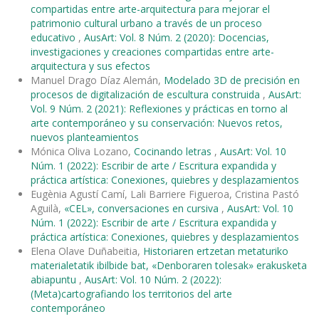
compartidas entre arte-arquitectura para mejorar el
patrimonio cultural urbano a través de un proceso
educativo
,
AusArt: Vol. 8 Núm. 2 (2020): Docencias,
investigaciones y creaciones compartidas entre arte-
arquitectura y sus efectos
Manuel Drago Díaz Alemán,
Modelado 3D de precisión en
procesos de digitalización de escultura construida
,
AusArt:
Vol. 9 Núm. 2 (2021): Reflexiones y prácticas en torno al
arte contemporáneo y su conservación: Nuevos retos,
nuevos planteamientos
Mónica Oliva Lozano,
Cocinando letras
,
AusArt: Vol. 10
Núm. 1 (2022): Escribir de arte / Escritura expandida y
práctica artística: Conexiones, quiebres y desplazamientos
Eugènia Agustí Camí, Lali Barriere Figueroa, Cristina Pastó
Aguilà,
«CEL», conversaciones en cursiva
,
AusArt: Vol. 10
Núm. 1 (2022): Escribir de arte / Escritura expandida y
práctica artística: Conexiones, quiebres y desplazamientos
Elena Olave Duñabeitia,
Historiaren ertzetan metaturiko
materialetatik ibilbide bat, «Denboraren tolesak» erakusketa
abiapuntu
,
AusArt: Vol. 10 Núm. 2 (2022):
(Meta)cartografiando los territorios del arte
contemporáneo