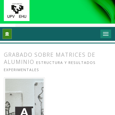
Inicio
Archivos
Vol. 11 Núm. 1 (2023): Grafika: Prácticas y di
GRABADO SOBRE MATRICES DE
ALUMINIO
ESTRUCTURA Y RESULTADOS
EXPERIMENTALES
##plugins.themes.bootstrap3.article.
##plugins.themes.bootstrap3.article.