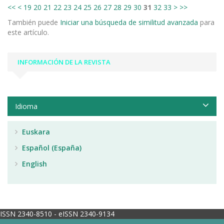
<<
<
19
20
21
22
23
24
25
26
27
28
29
30
31
32
33
>
>>
También puede
Iniciar una búsqueda de similitud avanzada
para
este artículo.
INFORMACIÓN DE LA REVISTA
Idioma
Euskara
Español (España)
English
ISSN 2340-8510 - eISSN 2340-9134