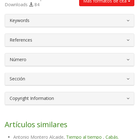
Más formatos de cita
Downloads
84
##plugins.themes.bootstrap3.article.d
Keywords
References
Número
Sección
Copyright Information
Artículos similares
Antonio Montero Alcaide,
Tiempo al tiempo
,
Cabás.