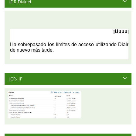
IDR Dialnet
JCR-JIF