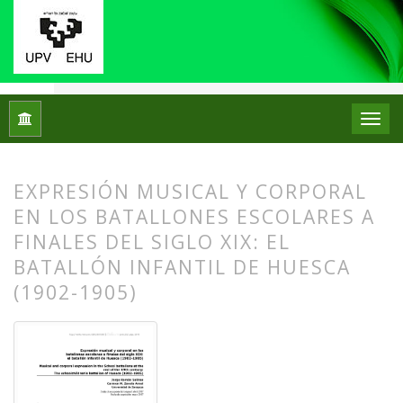
Inicio
Archivos
Núm. 17 (2017)
Artículos
EXPRESIÓN MUSICAL Y CORPORAL
EN LOS BATALLONES ESCOLARES A
FINALES DEL SIGLO XIX: EL
BATALLÓN INFANTIL DE HUESCA
(1902-1905)
##plugins.themes.bootstrap3.article.
##plugins.themes.bootstrap3.article.