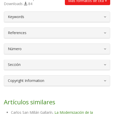
Más formatos de cita
Downloads
84
##plugins.themes.bootstrap3.article.d
Keywords
References
Número
Sección
Copyright Information
Artículos similares
Carlos San Millán Gallarín,
La Modernización de la