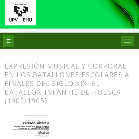
Inicio
Archivos
Núm. 17 (2017)
Artículos
EXPRESIÓN MUSICAL Y CORPORAL
EN LOS BATALLONES ESCOLARES A
FINALES DEL SIGLO XIX: EL
BATALLÓN INFANTIL DE HUESCA
(1902-1905)
##plugins.themes.bootstrap3.article.
##plugins.themes.bootstrap3.article.