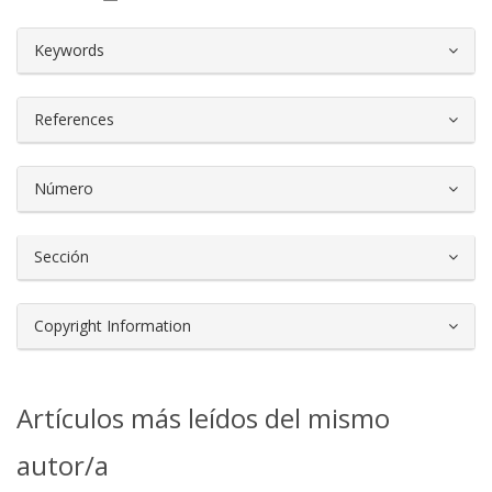
##plugins.themes.bootstrap3.article.d
Keywords
References
Número
Sección
Copyright Information
Artículos más leídos del mismo
autor/a