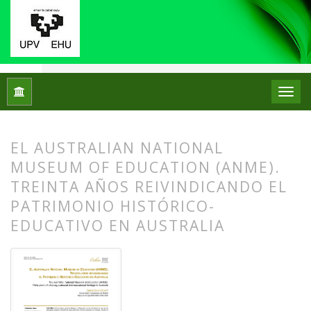
Inicio
Archivos
Núm. 33 (2025)
Centros de Patrimonio Hi
EL AUSTRALIAN NATIONAL
MUSEUM OF EDUCATION (ANME).
TREINTA AÑOS REIVINDICANDO EL
PATRIMONIO HISTÓRICO-
EDUCATIVO EN AUSTRALIA
##plugins.themes.bootstrap3.article.
##plugins.themes.bootstrap3.article.