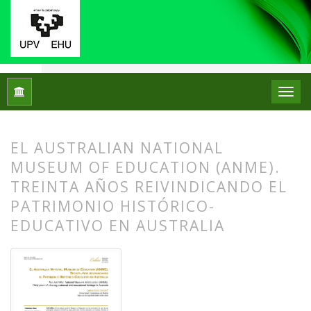
Inicio
Archivos
Núm. 33 (2025)
Centros de Patrimonio Hi
EL AUSTRALIAN NATIONAL
MUSEUM OF EDUCATION (ANME).
TREINTA AÑOS REIVINDICANDO EL
PATRIMONIO HISTÓRICO-
EDUCATIVO EN AUSTRALIA
##plugins.themes.bootstrap3.article.
##plugins.themes.bootstrap3.article.