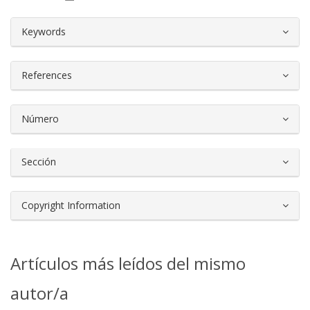
##plugins.themes.bootstrap3.article.d
Keywords
References
Número
Sección
Copyright Information
Artículos más leídos del mismo
autor/a