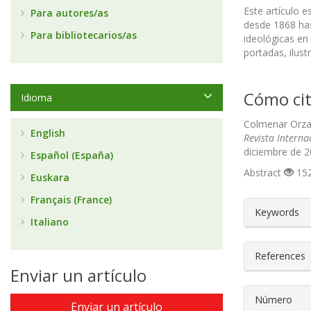
Este artículo e
Para autores/as
desde 1868 has
Para bibliotecarios/as
ideológicas en
portadas, ilust
Cómo cit
Idioma
Colmenar Orzal
English
Revista Interna
diciembre de 2
Español (España)
Abstract
152
Euskara
Français (France)
##plugin
Keywords
Italiano
References
Enviar un artículo
Número
Enviar un artículo