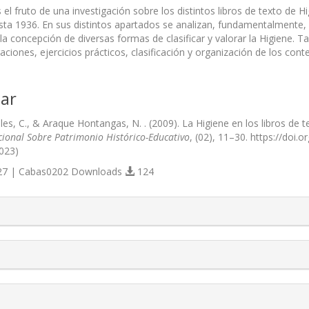
s el fruto de una investigación sobre los distintos libros de texto de 
ta 1936. En sus distintos apartados se analizan, fundamentalmente, l
 la concepción de diversas formas de clasificar y valorar la Higiene.
raciones, ejercicios prácticos, clasificación y organización de los cont
ar
es, C., & Araque Hontangas, N. . (2009). La Higiene en los libros d
cional Sobre Patrimonio Histórico-Educativo
, (02), 11–30. https://doi
023)
7 | Cabas0202 Downloads
124
s.themes.bootstrap3.article.details##