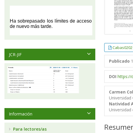
Cabas0202
JCR-JIF
Publicado
1
DOI
https:/
Carmen Co
Universidad
Natividad 
Universidad 
Información
Resume
Para lectores/as