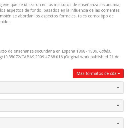
Higiene que se utilizaron en los institutos de enseñanza secundaria,
os aspectos de fondo, basados en la influencia de las corrientes
 También se abordan los aspectos formales, tales como: tipo de
enidos.
e texto de enseñanza secundaria en España 1868- 1936.
Cabás.
.org/10.35072/CABAS.2009.47.68.016 (Original work published 21 de
Más formatos de cita