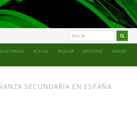
EGISTRARSE
ACTUAL
BUSCAR
ARCHIVOS
AVISOS
EÑANZA SECUNDARIA EN ESPAÑA