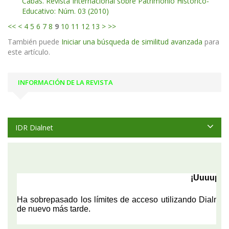
Cabás. Revista Internacional sobre Patrimonio Histórico-
Educativo: Núm. 03 (2010)
<<
<
4
5
6
7
8
9
10
11
12
13
>
>>
También puede
Iniciar una búsqueda de similitud avanzada
para
este artículo.
INFORMACIÓN DE LA REVISTA
IDR Dialnet