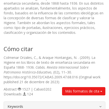
enseñanza secundaria, desde 1868 hasta 1936. En sus distintos
apartados se analizan, fundamentalmente, los aspectos de
fondo, basados en la influencia de las corrientes ideológicas en
la concepción de diversas formas de clasificar y valorar la
Higiene. También se abordan los aspectos formales, tales
como: tipo de portadas, ilustraciones, ejercicios prácticos,
clasificación y organización de los contenidos.
Cómo citar
Colmenar Orzales, C., & Araque Hontangas, N. . (2009). La
Higiene en los libros de texto de enseñanza secundaria en
España 1868- 1936.
Cabás. Revista Internacional Sobre
Patrimonio Histórico-Educativo
, (02), 11–30.
https://doi.org/10.35072/CABAS.2009.47.68.016 (Original work
published 21 de diciembre de 2023)
Abstract
1527 | Cabas0202
Más formatos de cita
Downloads
124
##plugins.themes.bootstrap3.article.d
Keywords