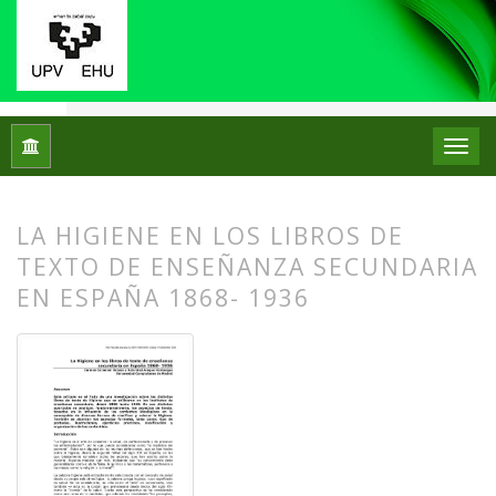
Inicio
Archivos
Núm. 02 (2009)
Artículos
LA HIGIENE EN LOS LIBROS DE
TEXTO DE ENSEÑANZA SECUNDARIA
EN ESPAÑA 1868- 1936
##plugins.themes.bootstrap3.article.
##plugins.themes.bootstrap3.article.