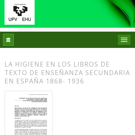
Inicio
Archivos
Núm. 02 (2009)
Artículos
LA HIGIENE EN LOS LIBROS DE
TEXTO DE ENSEÑANZA SECUNDARIA
EN ESPAÑA 1868- 1936
##plugins.themes.bootstrap3.article.
##plugins.themes.bootstrap3.article.