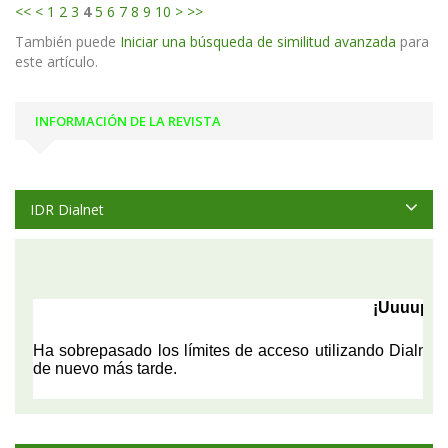
<<
<
1
2
3
4
5
6
7
8
9
10
>
>>
También puede
Iniciar una búsqueda de similitud avanzada
para
este artículo.
INFORMACIÓN DE LA REVISTA
IDR Dialnet