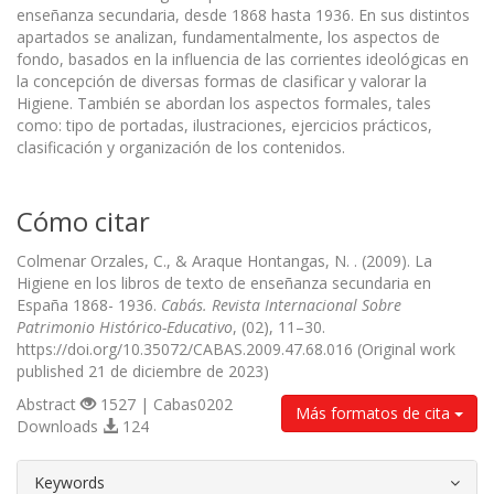
enseñanza secundaria, desde 1868 hasta 1936. En sus distintos
apartados se analizan, fundamentalmente, los aspectos de
fondo, basados en la influencia de las corrientes ideológicas en
la concepción de diversas formas de clasificar y valorar la
Higiene. También se abordan los aspectos formales, tales
como: tipo de portadas, ilustraciones, ejercicios prácticos,
clasificación y organización de los contenidos.
Cómo citar
Colmenar Orzales, C., & Araque Hontangas, N. . (2009). La
Higiene en los libros de texto de enseñanza secundaria en
España 1868- 1936.
Cabás. Revista Internacional Sobre
Patrimonio Histórico-Educativo
, (02), 11–30.
https://doi.org/10.35072/CABAS.2009.47.68.016 (Original work
published 21 de diciembre de 2023)
Abstract
1527 | Cabas0202
Más formatos de cita
Downloads
124
##plugins.themes.bootstrap3.article.d
Keywords