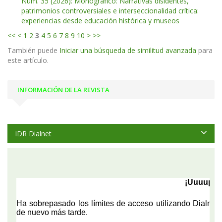
Núm. 35 (2026): Monográfico: Narrativas disidentes,
patrimonios controversiales e interseccionalidad crítica:
experiencias desde educación histórica y museos
<<
<
1
2
3
4
5
6
7
8
9
10
>
>>
También puede
Iniciar una búsqueda de similitud avanzada
para
este artículo.
INFORMACIÓN DE LA REVISTA
IDR Dialnet