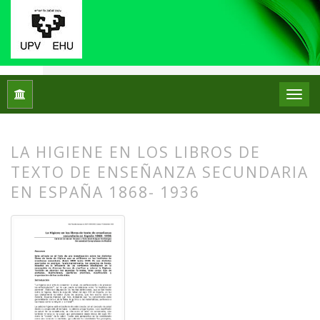
Inicio
Archivos
Núm. 02 (2009)
Artículos
LA HIGIENE EN LOS LIBROS DE
TEXTO DE ENSEÑANZA SECUNDARIA
EN ESPAÑA 1868- 1936
##plugins.themes.bootstrap3.article.
##plugins.themes.bootstrap3.article.