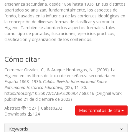
enseñanza secundaria, desde 1868 hasta 1936. En sus distintos
apartados se analizan, fundamentalmente, los aspectos de
fondo, basados en la influencia de las corrientes ideológicas en
la concepción de diversas formas de clasificar y valorar la
Higiene. También se abordan los aspectos formales, tales
como: tipo de portadas, ilustraciones, ejercicios prácticos,
clasificación y organización de los contenidos.
Cómo citar
Colmenar Orzales, C., & Araque Hontangas, N. . (2009). La
Higiene en los libros de texto de enseñanza secundaria en
España 1868- 1936.
Cabás. Revista Internacional Sobre
Patrimonio Histórico-Educativo
, (02), 11–30.
https://doi.org/10.35072/CABAS.2009.47.68.016 (Original work
published 21 de diciembre de 2023)
Abstract
1527 | Cabas0202
Más formatos de cita
Downloads
124
##plugins.themes.bootstrap3.article.d
Keywords