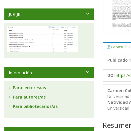
JCR-JIF
Cabas0202
Publicado
1
Información
DOI
https:/
Para lectores/as
Carmen Co
Universidad
Para autores/as
Natividad 
Para bibliotecarios/as
Universidad 
Resume