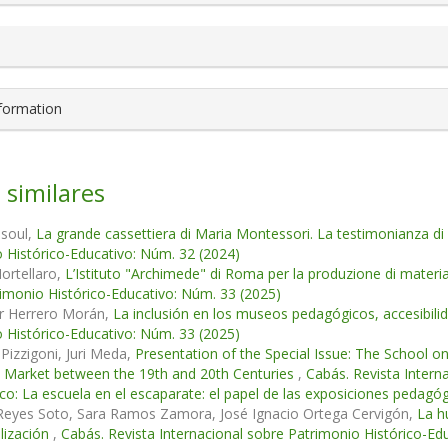
nformation
 similares
lsoul,
La grande cassettiera di Maria Montessori. La testimonianza di
 Histórico-Educativo: Núm. 32 (2024)
ortellaro,
L’Istituto "Archimede" di Roma per la produzione di materia
imonio Histórico-Educativo: Núm. 33 (2025)
or Herrero Morán,
La inclusión en los museos pedagógicos, accesibili
 Histórico-Educativo: Núm. 33 (2025)
Pizzigoni, Juri Meda,
Presentation of the Special Issue: The School on
l Market between the 19th and 20th Centuries
,
Cabás. Revista Intern
o: La escuela en el escaparate: el papel de las exposiciones pedagógi
Reyes Soto, Sara Ramos Zamora, José Ignacio Ortega Cervigón,
La h
lización
,
Cabás. Revista Internacional sobre Patrimonio Histórico-Edu