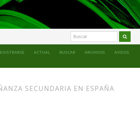
EGISTRARSE
ACTUAL
BUSCAR
ARCHIVOS
AVISOS
EÑANZA SECUNDARIA EN ESPAÑA