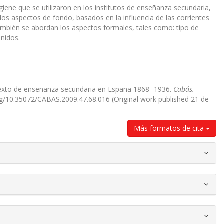
Higiene que se utilizaron en los institutos de enseñanza secundaria,
os aspectos de fondo, basados en la influencia de las corrientes
 También se abordan los aspectos formales, tales como: tipo de
enidos.
e texto de enseñanza secundaria en España 1868- 1936.
Cabás.
.org/10.35072/CABAS.2009.47.68.016 (Original work published 21 de
Más formatos de cita