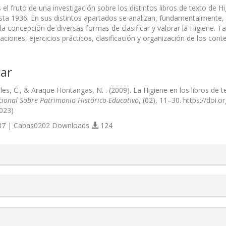
s el fruto de una investigación sobre los distintos libros de texto de 
ta 1936. En sus distintos apartados se analizan, fundamentalmente, l
 la concepción de diversas formas de clasificar y valorar la Higiene.
raciones, ejercicios prácticos, clasificación y organización de los cont
ar
es, C., & Araque Hontangas, N. . (2009). La Higiene en los libros d
cional Sobre Patrimonio Histórico-Educativo
, (02), 11–30. https://doi
023)
7 | Cabas0202 Downloads
124
s.themes.bootstrap3.article.details##