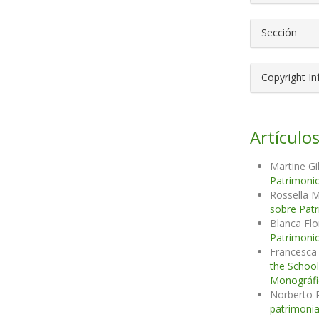
Sección
Copyright I
Artículos
Martine Gi
Patrimonio
Rossella M
sobre Patr
Blanca Fl
Patrimonio
Francesca 
the Schoo
Monográfic
Norberto 
patrimonia