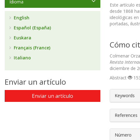
Idioma
Este artículo e
desde 1868 has
ideológicas en
English
portadas, ilust
Español (España)
Euskara
Cómo cit
Français (France)
Colmenar Orzal
Italiano
Revista Interna
diciembre de 2
Abstract
153
Enviar un artículo
##plugin
Enviar un artículo
Keywords
References
Número