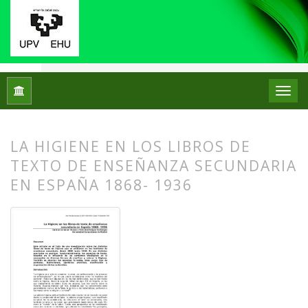
Inicio
Archivos
Núm. 02 (2009)
Artículos
LA HIGIENE EN LOS LIBROS DE
TEXTO DE ENSEÑANZA SECUNDARIA
EN ESPAÑA 1868- 1936
##plugins.themes.bootstrap3.article.
##plugins.themes.bootstrap3.article.