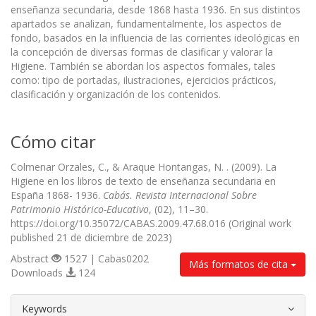
enseñanza secundaria, desde 1868 hasta 1936. En sus distintos
apartados se analizan, fundamentalmente, los aspectos de
fondo, basados en la influencia de las corrientes ideológicas en
la concepción de diversas formas de clasificar y valorar la
Higiene. También se abordan los aspectos formales, tales
como: tipo de portadas, ilustraciones, ejercicios prácticos,
clasificación y organización de los contenidos.
Cómo citar
Colmenar Orzales, C., & Araque Hontangas, N. . (2009). La
Higiene en los libros de texto de enseñanza secundaria en
España 1868- 1936.
Cabás. Revista Internacional Sobre
Patrimonio Histórico-Educativo
, (02), 11–30.
https://doi.org/10.35072/CABAS.2009.47.68.016 (Original work
published 21 de diciembre de 2023)
Abstract
1527 | Cabas0202
Más formatos de cita
Downloads
124
##plugins.themes.bootstrap3.article.d
Keywords