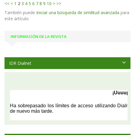
<<
<
1
2
3
4
5
6
7
8
9
10
>
>>
También puede
Iniciar una búsqueda de similitud avanzada
para
este artículo.
INFORMACIÓN DE LA REVISTA
IDR Dialnet