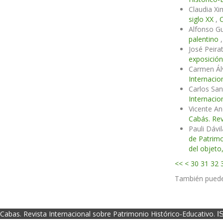
Claudia Xi
siglo XX
,
C
Alfonso Gu
palentino
José Peira
exposició
Carmen Ál
Internacio
Carlos San
Internacio
Vicente An
Cabás. Rev
Pauli Dávi
de Patrimo
del objeto
<<
<
30
31
32
También pued
Cabas. Revista Internacional sobre Patrimonio Histórico-Educativo.
I