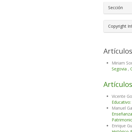
Sección
Copyright I
Artículo
Miriam Son
Segovia
,
Artículos
Vicente G
Educativo:
Manuel Ga
Enseñanza 
Patrimonio
Enrique G
Histórico-