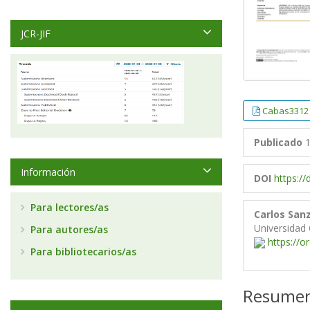
JCR-JIF
Cabas3312
Publicado
1
Información
DOI
https:/
Para lectores/as
Carlos San
Universidad
Para autores/as
https://o
Para bibliotecarios/as
Resume