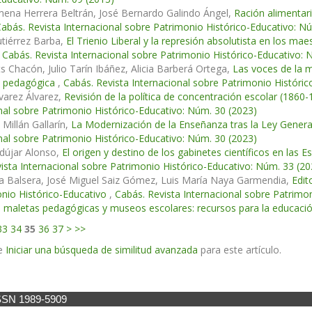
mena Herrera Beltrán, José Bernardo Galindo Ángel,
Ración alimentari
abás. Revista Internacional sobre Patrimonio Histórico-Educativo: N
tiérrez Barba,
El Trienio Liberal y la represión absolutista en los m
,
Cabás. Revista Internacional sobre Patrimonio Histórico-Educativo: 
ts Chacón, Julio Tarín Ibáñez, Alicia Barberá Ortega,
Las voces de la 
n pedagógica
,
Cabás. Revista Internacional sobre Patrimonio Históri
varez Álvarez,
Revisión de la política de concentración escolar (1860-
nal sobre Patrimonio Histórico-Educativo: Núm. 30 (2023)
 Millán Gallarín,
La Modernización de la Enseñanza tras la Ley Genera
nal sobre Patrimonio Histórico-Educativo: Núm. 30 (2023)
dújar Alonso,
El origen y destino de los gabinetes científicos en las E
ista Internacional sobre Patrimonio Histórico-Educativo: Núm. 33 (20
la Balsera, José Miguel Saiz Gómez, Luis María Naya Garmendia,
Edit
nio Histórico-Educativo
,
Cabás. Revista Internacional sobre Patrimo
, maletas pedagógicas y museos escolares: recursos para la educaci
33
34
35
36
37
>
>>
e
Iniciar una búsqueda de similitud avanzada
para este artículo.
SSN 1989-5909