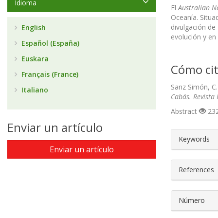
Idioma
El
Australian 
Oceanía. Situad
divulgación de
English
evolución y en
Español (España)
Euskara
Cómo cit
Français (France)
Sanz Simón, C.
Italiano
Cabás. Revista 
Abstract
232
Enviar un artículo
##plugin
Keywords
Enviar un artículo
References
Número