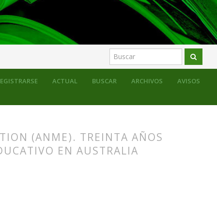
EGISTRARSE
ACTUAL
BUSCAR
ARCHIVOS
AVISOS
TION (ANME). TREINTA AÑOS
DUCATIVO EN AUSTRALIA