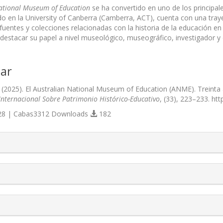
National Museum of Education
se ha convertido en uno de los principa
o en la University of Canberra (Camberra, ACT), cuenta con una trayec
 fuentes y colecciones relacionadas con la historia de la educación en
 destacar su papel a nivel museológico, museográfico, investigador y 
ar
 (2025). El Australian National Museum of Education (ANME). Treinta a
Internacional Sobre Patrimonio Histórico-Educativo
, (33), 223–233. ht
8 | Cabas3312 Downloads
182
s.themes.bootstrap3.article.details##