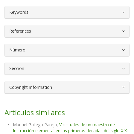
##plugins.themes.bootstrap3.article.d
Keywords
References
Número
Sección
Copyright Information
Artículos similares
Manuel Gallego Pareja,
Vicisitudes de un maestro de
Instrucción elemental en las primeras décadas del siglo XIX: