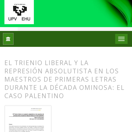
Inicio
Archivos
Núm. 07 (2012)
Artículos
EL TRIENIO LIBERAL Y LA
REPRESIÓN ABSOLUTISTA EN LOS
MAESTROS DE PRIMERAS LETRAS
DURANTE LA DÉCADA OMINOSA: EL
CASO PALENTINO
##plugins.themes.bootstrap3.article.
##plugins.themes.bootstrap3.article.