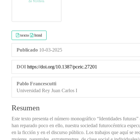
texto
html
Publicado
10-03-2025
DOI
https://doi.org/10.1387/pceic.27201
Pablo Francescutti
Universidad Rey Juan Carlos I
Resumen
Este texto presenta el número monográfico “Identidades futuras” 
han reparado poco en ello, nuestra sociedad futurocéntrica especu
en la ficción y en el discurso público. Los trabajos que aquí se re
mujeres, parentales, extraterrestres, de clase social e individual