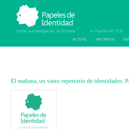
Papeles de Identidad.
Contar la investigación
de frontera
ACTUAL
ARCHIVOS
EN
El mañana, un vasto repertorio de identidades. P
##plugins.themes.bootstrap3.article.main
##plugins.themes.bootstrap3.article.sideb