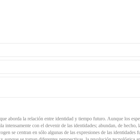
que aborda la relación entre identidad y tiempo futuro. Aunque los espe
la intensamente con el devenir de las identidades; abundan, de hecho, l
cogen se centran en sólo algunas de las expresiones de las identidades fu
es) y aunque se toman diferentes perspectivas, la revolución tecnológica 