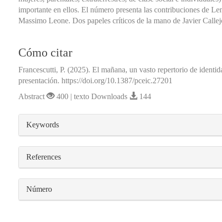
importante en ellos. El número presenta las contribuciones de L
Massimo Leone. Dos papeles críticos de la mano de Javier Calle
Cómo citar
Francescutti, P. (2025). El mañana, un vasto repertorio de identi
presentación. https://doi.org/10.1387/pceic.27201
Abstract
400 | texto Downloads
144
##plugins.themes.bootstrap3.article.detail
Keywords
References
Número