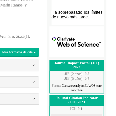
r Marín Ramos, y
 Frontera
,
2025
(1),
Más formatos de cita
Journal Impact Factor (JIF)
2023
JIF
(2 años):
0.5
JIF
(5 años):
0.7
Fuente:
Clarivate Analytics©, WOS core
collection
Journal Citation Indicator
(JCI) 2023
JCI: 0.11