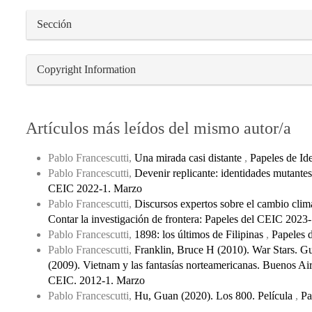
Sección
Copyright Information
Artículos más leídos del mismo autor/a
Pablo Francescutti,
Una mirada casi distante
,
Papeles de Id
Pablo Francescutti,
Devenir replicante: identidades mutantes
CEIC 2022-1. Marzo
Pablo Francescutti,
Discursos expertos sobre el cambio clim
Contar la investigación de frontera: Papeles del CEIC 2023
Pablo Francescutti,
1898: los últimos de Filipinas
,
Papeles d
Pablo Francescutti,
Franklin, Bruce H (2010). War Stars. Gu
(2009). Vietnam y las fantasías norteamericanas. Buenos Air
CEIC. 2012-1. Marzo
Pablo Francescutti,
Hu, Guan (2020). Los 800. Película
,
Pa