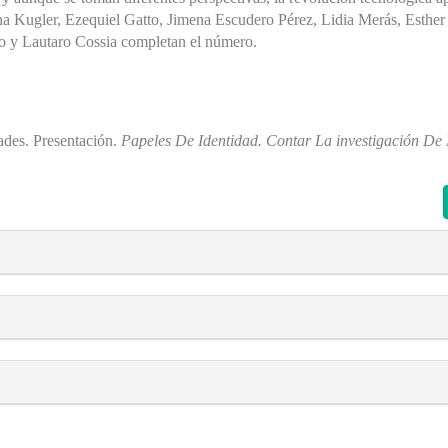
ena Kugler, Ezequiel Gatto, Jimena Escudero Pérez, Lidia Merás, Esthe
jo y Lautaro Cossia completan el número.
dades. Presentación.
Papeles De Identidad. Contar La investigación De
s##