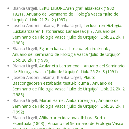
Blanka Urgell,
ESKU-LIBURUAren grafi aldaketak (1802-
1821)
,
Anuario del Seminario de Filología Vasca "Julio de
Urquijo": Libk. 21 Zk. 2 (1987)
Joseba Andoni Lakarra, Blanka Urgell,
Lécluse-ren Hiztegia:
Euskalaritzaren Historiarako Lanabesak (II)
,
Anuario del
Seminario de Filología Vasca "Julio de Urquijo": Libk. 22 Zk. 1
(1988)
Blanka Urgell,
Egiaren kantaz: I. testua eta iruzkinak
,
Anuario del Seminario de Filología Vasca "Julio de Urquijo":
Libk. 20 Zk. 1 (1986)
Blanka Urgell,
Axular eta Larramendi
,
Anuario del Seminario
de Filología Vasca "Julio de Urquijo": Libk. 25 Zk. 3 (1991)
Joseba Andoni Lakarra, Blanka Urgell,
Plauto
Bascongadoren eztabaida: testu-bilduma
,
Anuario del
Seminario de Filología Vasca "Julio de Urquijo": Libk. 22 Zk. 2
(1988)
Blanka Urgell,
Martin Harriet Añibarrorengan
,
Anuario del
Seminario de Filología Vasca "Julio de Urquijo": Libk. 26 Zk. 1
(1992)
Blanka Urgell,
Añibarroren idazlanaz II: Lora Sorta
Espirituala (1803)
,
Anuario del Seminario de Filología Vasca