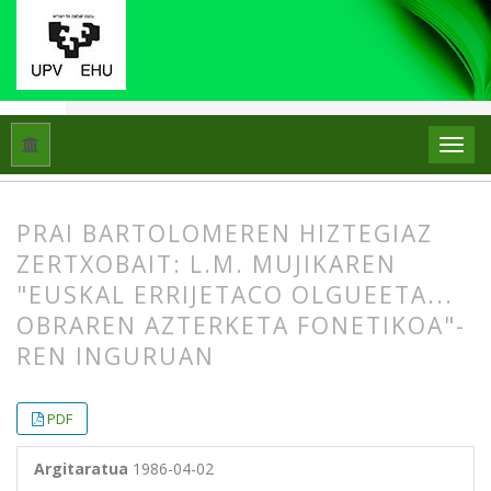
Hasiera
Artxiboak
Libk. 20 Zk. 3 (1986)
Artikuluak
PRAI BARTOLOMEREN HIZTEGIAZ
ZERTXOBAIT: L.M. MUJIKAREN
"EUSKAL ERRIJETACO OLGUEETA...
OBRAREN AZTERKETA FONETIKOA"-
REN INGURUAN
##plugins.themes.bootstrap3.article.
##plugins.themes.bootstrap3.article.
PDF
Argitaratua
1986-04-02