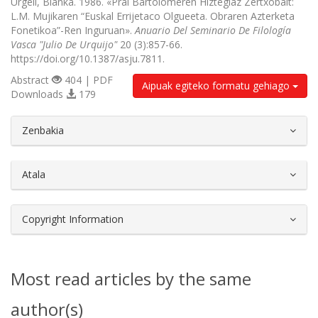
Urgell, Blanka. 1986. «Prai Bartolomeren Hiztegiaz Zertxobait:
L.M. Mujikaren “Euskal Errijetaco Olgueeta. Obraren Azterketa
Fonetikoa”-Ren Inguruan».
Anuario Del Seminario De Filología
Vasca "Julio De Urquijo"
20 (3):857-66.
https://doi.org/10.1387/asju.7811.
Abstract
404 | PDF
Aipuak egiteko formatu gehiago
Downloads
179
##plugins.themes.bootstrap3.article.d
Zenbakia
Atala
Copyright Information
Most read articles by the same
author(s)