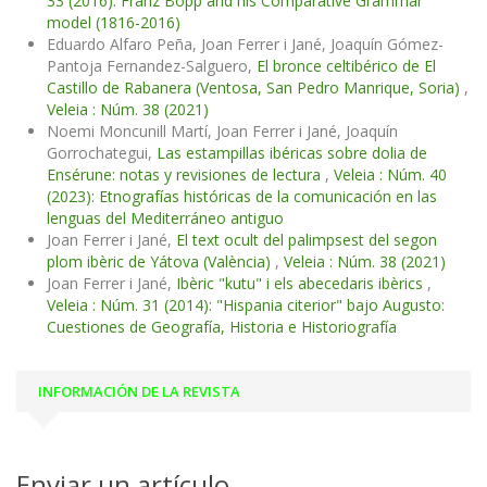
33 (2016): Franz Bopp and his Comparative Grammar
model (1816-2016)
Eduardo Alfaro Peña, Joan Ferrer i Jané, Joaquín Gómez-
Pantoja Fernandez-Salguero,
El bronce celtibérico de El
Castillo de Rabanera (Ventosa, San Pedro Manrique, Soria)
,
Veleia : Núm. 38 (2021)
Noemi Moncunill Martí, Joan Ferrer i Jané, Joaquín
Gorrochategui,
Las estampillas ibéricas sobre dolia de
Ensérune: notas y revisiones de lectura
,
Veleia : Núm. 40
(2023): Etnografías históricas de la comunicación en las
lenguas del Mediterráneo antiguo
Joan Ferrer i Jané,
El text ocult del palimpsest del segon
plom ibèric de Yátova (València)
,
Veleia : Núm. 38 (2021)
Joan Ferrer i Jané,
Ibèric "kutu" i els abecedaris ibèrics
,
Veleia : Núm. 31 (2014): "Hispania citerior" bajo Augusto:
Cuestiones de Geografía, Historia e Historiografía
INFORMACIÓN DE LA REVISTA
Enviar un artículo