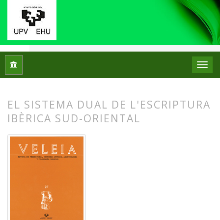
Inicio
Archivos
Núm. 27 (2010)
Artículos
EL SISTEMA DUAL DE L'ESCRIPTURA
IBÈRICA SUD-ORIENTAL
##plugins.themes.bootstrap3.article.
##plugins.themes.bootstrap3.article.