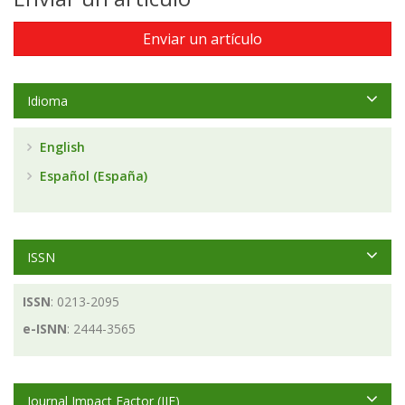
Enviar un artículo
Idioma
English
Español (España)
ISSN
ISSN
: 0213-2095
e-ISNN
: 2444-3565
Journal Impact Factor (JIF)