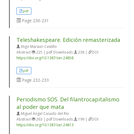
pdf
Page
230-231
Teleshakespeare. Edición remasterizada
Iñigo Marauri Castillo
Abstract
225 | pdf Downloads
238 |
DOI
https://doi.org/10.1387/zer.24858
pdf
Page
232-233
Periodismo SOS. Del filantrocapitalismo
al poder que mata
Miguel Angel Casado del Río
Abstract
263 | pdf Downloads
199 |
DOI
https://doi.org/10.1387/zer.24813