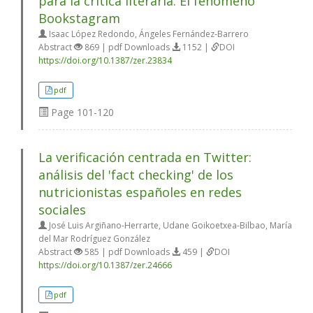
para la crítica literaria: El fenómeno
Bookstagram
Isaac López Redondo, Ángeles Fernández-Barrero
Abstract
869 | pdf Downloads
1152 |
DOI
https://doi.org/10.1387/zer.23834
pdf
Page
101-120
La verificación centrada en Twitter:
análisis del 'fact checking' de los
nutricionistas españoles en redes
sociales
José Luis Argiñano-Herrarte, Udane Goikoetxea-Bilbao, María
del Mar Rodríguez González
Abstract
585 | pdf Downloads
459 |
DOI
https://doi.org/10.1387/zer.24666
pdf