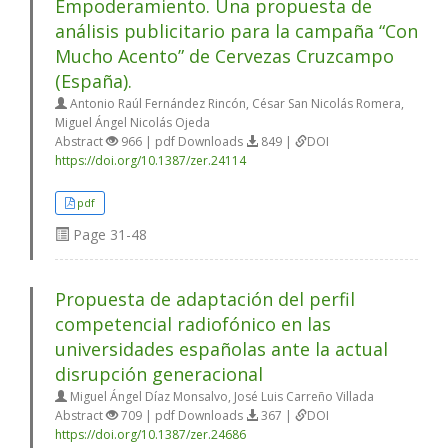
Empoderamiento. Una propuesta de
análisis publicitario para la campaña “Con
Mucho Acento” de Cervezas Cruzcampo
(España).
Antonio Raúl Fernández Rincón, César San Nicolás Romera,
Miguel Ángel Nicolás Ojeda
Abstract
966 | pdf Downloads
849 |
DOI
https://doi.org/10.1387/zer.24114
pdf
Page
31-48
Propuesta de adaptación del perfil
competencial radiofónico en las
universidades españolas ante la actual
disrupción generacional
Miguel Ángel Díaz Monsalvo, José Luis Carreño Villada
Abstract
709 | pdf Downloads
367 |
DOI
https://doi.org/10.1387/zer.24686