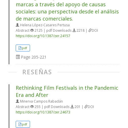
marcas a través del apoyo de causas
sociales: una perspectiva desde el análisis
de marcas comerciales.
Helena López-Casares Pertusa
Abstract
2125 | pdf Downloads
2218 |
DOI
https://doi.org/10.1387/zer.24157
pdf
Page
205-221
RESEÑAS
Rethinking Film Festivals in the Pandemic
Era and After
Minerva Campos Rabadán
Abstract
255 | pdf Downloads
201 |
DOI
https://doi.org/10.1387/zer.24673
pdf