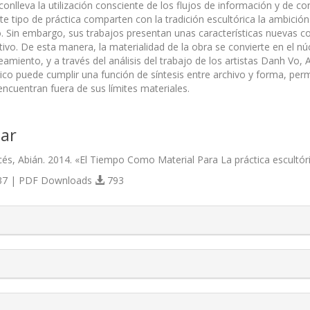
 conlleva la utilización consciente de los flujos de información y de
te tipo de práctica comparten con la tradición escultórica la ambi­ció
o. Sin embargo, sus tra­bajos presentan unas características nuevas c
tivo. De esta manera, la materialidad de la obra se convierte en el n
amiento, y a través del análisis del trabajo de los artistas Danh Vo,
ico puede cumplir una función de síntesis entre archivo y forma, perm
encuentran fuera de sus límites materiales.
ar
és, Abián. 2014. «El Tiempo Como Material Para La práctica escultór
7 | PDF Downloads
793
s.themes.bootstrap3.article.details##