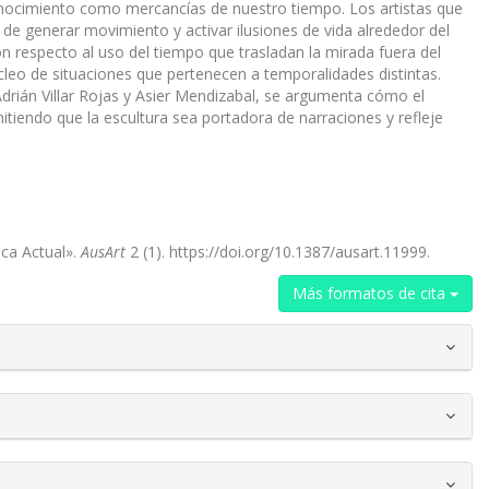
 conocimiento como mercancías de nuestro tiempo. Los artistas que
n de generar movimiento y activar ilusiones de vida alrededor del
on respecto al uso del tiempo que trasladan la mirada fuera del
úcleo de situaciones que pertenecen a temporalidades distintas.
 Adrián Villar Rojas y Asier Mendizabal, se argumenta cómo el
itiendo que la escultura sea portadora de narraciones y refleje
ica Actual».
AusArt
2 (1). https://doi.org/10.1387/ausart.11999.
Más formatos de cita