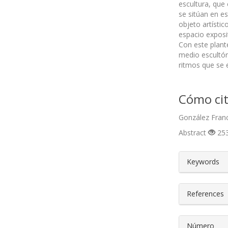
escultura, que
se sitúan en es
objeto artístic
espacio exposi
Con este plante
medio escultór
ritmos que se 
Cómo cit
González Franc
Abstract
253
##plugin
Keywords
References
Número