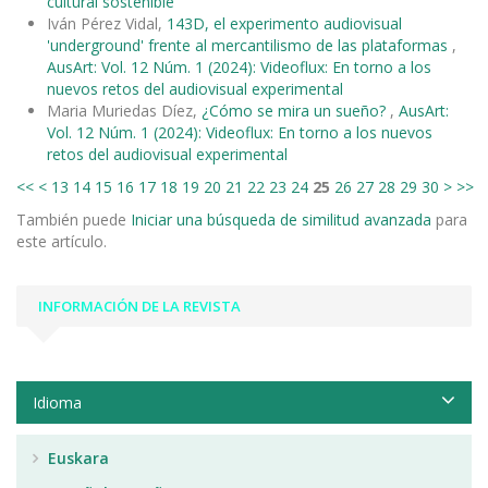
cultural sostenible
Iván Pérez Vidal,
143D, el experimento audiovisual
'underground' frente al mercantilismo de las plataformas
,
AusArt: Vol. 12 Núm. 1 (2024): Videoflux: En torno a los
nuevos retos del audiovisual experimental
Maria Muriedas Díez,
¿Cómo se mira un sueño?
,
AusArt:
Vol. 12 Núm. 1 (2024): Videoflux: En torno a los nuevos
retos del audiovisual experimental
<<
<
13
14
15
16
17
18
19
20
21
22
23
24
25
26
27
28
29
30
>
>>
También puede
Iniciar una búsqueda de similitud avanzada
para
este artículo.
INFORMACIÓN DE LA REVISTA
Idioma
Euskara