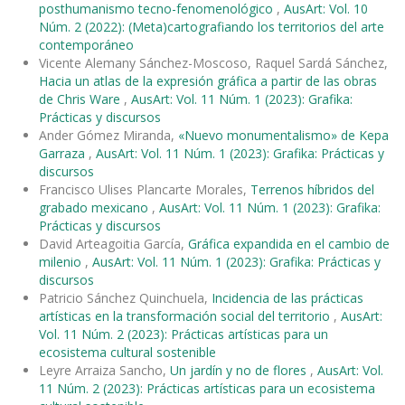
posthumanismo tecno-fenomenológico
,
AusArt: Vol. 10
Núm. 2 (2022): (Meta)cartografiando los territorios del arte
contemporáneo
Vicente Alemany Sánchez-Moscoso, Raquel Sardá Sánchez,
Hacia un atlas de la expresión gráfica a partir de las obras
de Chris Ware
,
AusArt: Vol. 11 Núm. 1 (2023): Grafika:
Prácticas y discursos
Ander Gómez Miranda,
«Nuevo monumentalismo» de Kepa
Garraza
,
AusArt: Vol. 11 Núm. 1 (2023): Grafika: Prácticas y
discursos
Francisco Ulises Plancarte Morales,
Terrenos híbridos del
grabado mexicano
,
AusArt: Vol. 11 Núm. 1 (2023): Grafika:
Prácticas y discursos
David Arteagoitia García,
Gráfica expandida en el cambio de
milenio
,
AusArt: Vol. 11 Núm. 1 (2023): Grafika: Prácticas y
discursos
Patricio Sánchez Quinchuela,
Incidencia de las prácticas
artísticas en la transformación social del territorio
,
AusArt:
Vol. 11 Núm. 2 (2023): Prácticas artísticas para un
ecosistema cultural sostenible
Leyre Arraiza Sancho,
Un jardín y no de flores
,
AusArt: Vol.
11 Núm. 2 (2023): Prácticas artísticas para un ecosistema