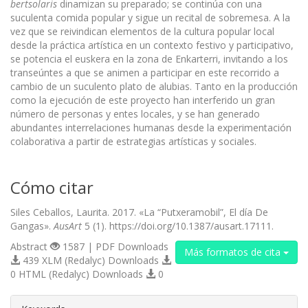
bertsolaris
dinamizan su preparado; se continúa con una
suculenta comida popular y sigue un recital de sobremesa. A la
vez que se reivindican elementos de la cultura popular local
desde la práctica artística en un contexto festivo y participativo,
se potencia el euskera en la zona de Enkarterri, invitando a los
transeúntes a que se animen a participar en este recorrido a
cambio de un suculento plato de alubias. Tanto en la producción
como la ejecución de este proyecto han interferido un gran
número de personas y entes locales, y se han generado
abundantes interrelaciones humanas desde la experimentación
colaborativa a partir de estrategias artísticas y sociales.
Cómo citar
Siles Ceballos, Laurita. 2017. «La “Putxeramobil”, El día De
Gangas».
AusArt
5 (1). https://doi.org/10.1387/ausart.17111.
Abstract
1587 | PDF Downloads
Más formatos de cita
439 XLM (Redalyc) Downloads
0 HTML (Redalyc) Downloads
0
##plugins.themes.bootstrap3.article.d