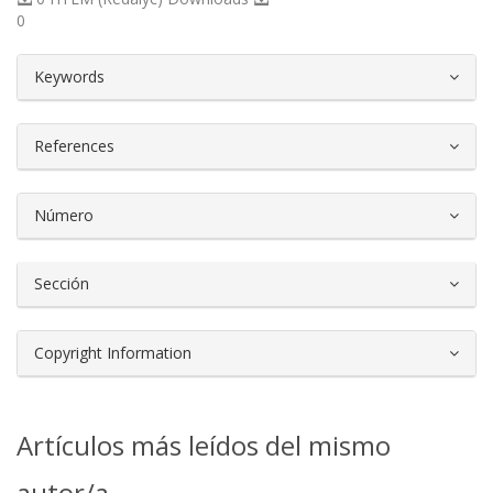
0
##plugins.themes.bootstrap3.article.d
Keywords
References
Número
Sección
Copyright Information
Artículos más leídos del mismo
autor/a