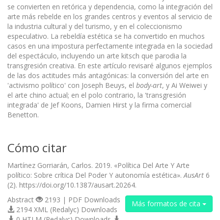
se convierten en retórica y dependencia, como la integración del
arte más rebelde en los grandes centros y eventos al servicio de
la industria cultural y del turismo, y en el coleccionismo
especulativo. La rebeldía estética se ha convertido en muchos
casos en una impostura perfectamente integrada en la sociedad
del espectáculo, incluyendo un arte kitsch que parodia la
transgresión creativa. En este artículo revisaré algunos ejemplos
de las dos actitudes más antagónicas: la conversión del arte en
'activismo político' con Joseph Beuys, el
body-art
, y Ai Weiwei y
el arte chino actual; en el polo contrario, la 'transgresión
integrada' de Jef Koons, Damien Hirst y la firma comercial
Benetton.
Cómo citar
Martínez Gorriarán, Carlos. 2019. «Política Del Arte Y Arte
político: Sobre crítica Del Poder Y autonomía estética».
AusArt
6
(2). https://doi.org/10.1387/ausart.20264.
Abstract
2193 | PDF Downloads
Más formatos de cita
2194 XML (Redalyc) Downloads
0 HTLM (Redalyc) Downloads