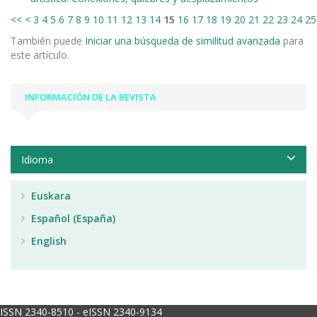
<<
<
3
4
5
6
7
8
9
10
11
12
13
14
15
16
17
18
19
20
21
22
23
24
25
También puede
Iniciar una búsqueda de similitud avanzada
para
este artículo.
INFORMACIÓN DE LA REVISTA
Idioma
Euskara
Español (España)
English
ISSN 2340-8510 - eISSN 2340-9134