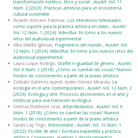
transformación estético, ético y social
,
AusArt: Vol. 11
Núm. 2 (2023): Prácticas artísticas para un ecosistema
cultural sostenible
Ricardo Roncero Palomar,
Los intersticios televisados
como soporte para la práctica artística en vídeo
,
AusArt:
Vol. 12 Núm. 1 (2024): Videoflux: En torno a los nuevos
retos del audiovisual experimental
Alba Matilla Iglesias,
Fragmentos del mundo
,
AusArt: Vol.
12 Núm. 1 (2024): Videoflux: En torno a los nuevos retos del
audiovisual experimental
Laura Luque Rodrigo,
Graffiti e igualdad de género
,
AusArt:
Vol. 6 Núm. 1 (2018): ¿Cómo se cuentan las cosas? Nuevos
modos de conocimiento a partir de la praxis artística
Estibaliz Gutiérrez Ajamil, Ander Gómez Miranda,
La
ecología en el arte contemporáneo
,
AusArt: Vol. 12 Núm. 2
(2024): Ecología y arte: Procesos decrecientes en el arte y
estéticas para una transición ecológica
Onintza Etxebeste Liras,
Art(e/i)kulazioa
,
AusArt: Vol. 6
Núm. 1 (2018): ¿Cómo se cuentan las cosas? Nuevos
modos de conocimiento a partir de la praxis artística
Sarahí Lay Trigo,
Entrevistarte
,
AusArt: Vol. 10 Núm. 1
(2022): Escribir de arte / Escritura expandida y práctica
artística: Conexiones, quiebres y desplazamientos